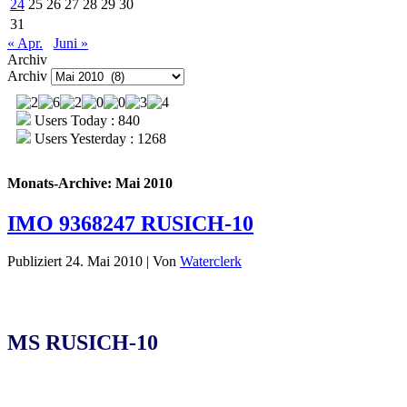
24
25
26
27
28
29
30
31
« Apr.
Juni »
Archiv
Archiv
Users Today : 840
Users Yesterday : 1268
Monats-Archive:
Mai 2010
IMO 9368247 RUSICH-10
Publiziert
24. Mai 2010
|
Von
Waterclerk
MS RUSICH-10