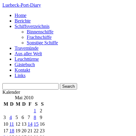
Luebeck-Port-Diary
Home
Berichte
Schiffsverzeichnis
Binnenschiffe
Frachtschiffe
Sonstige Schiffe
Travemünde
Aus aller Welt
Leuchttürme
Gästebuch
Kontakt
Links
Kalender
Mai 2010
M
D
M
D
F
S
S
1
2
3
4
5
6
7
8
9
10
11
12
13
14
15
16
17
18
19
20
21
22
23