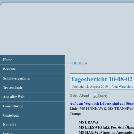
Home
«
OBBOLA
Berichte
Tagesbericht 10-08-02
Schiffsverzeichnis
Publiziert
2. August 2010
|
Von
Waterclerk
Travemünde
Guten Abend
Aus aller Welt
Auf dem Weg nach Lübeck sind zur Stun
Leuchttürme
Linie: MS FINNHAWK, MS TRANSPA
Tramp:
Gästebuch
MS DRAWA
Kontakt
MS LEESWIG (akt. Pos. östl. Ölan
MS MAGDA D (noch in Apenrade, E
Links