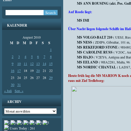
MS ANN ROUSING (akt. Pos. Gulf of
Auf Reede liegt:
MS IMI
KALENDER
Über Nacht liegen folgende Schiffe im Haf
August 2010
MS VOLGO-BALT 210
( UESJ, Russ
MS NESS
( ZDIP6, Gibraltar, 101 m
M
D
M
D
F
S
S
MS REKEFJORD STONE
( 9H4802
1
MS CAROLINE RUSS
( V2OC, Ant
2
3
4
5
6
7
8
MS HAJO
( V2EY6, Antigua and Bar
MS EELAND
( 9HA2281, Malta, 96
9
10
11
12
13
14
15
MS NORDIC CHANTAL
( LADS7, 
16
17
18
19
20
21
22
Heute früh lag die MS MARION K noch am
23
24
25
26
27
28
29
raus mit Ziel Trelleborg:
30
31
« Juli
Sep. »
ARCHIV
Archiv
Users Today : 261