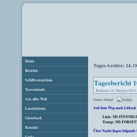
Home
Tages-Archive:
14. O
Berichte
Schiffsverzeichnis
Tagesbericht 1
Travemünde
Publiziert
14. Oktober 2010
Aus aller Welt
Guten Abend
Auf dem Weg nach Lübeck 
Leuchttürme
Linie: MS FINNMI
Gästebuch
Tramp: MS FORSETI, M
Kontakt
Über Nacht liegen folgende 
Links