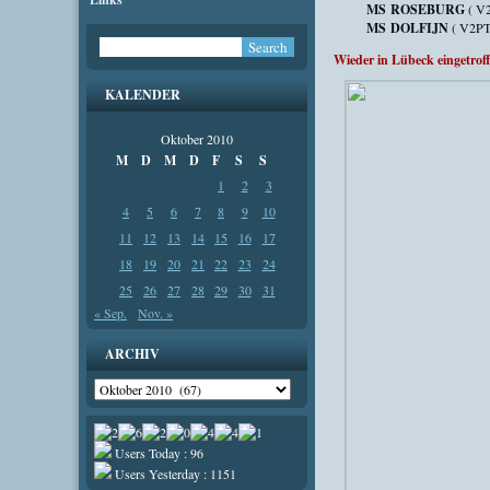
MS ROSEBURG
( V2
MS DOLFIJN
( V2PT
Wieder in Lübeck eingetro
KALENDER
Oktober 2010
M
D
M
D
F
S
S
1
2
3
4
5
6
7
8
9
10
11
12
13
14
15
16
17
18
19
20
21
22
23
24
25
26
27
28
29
30
31
« Sep.
Nov. »
ARCHIV
Archiv
Users Today : 96
Users Yesterday : 1151