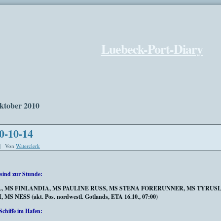
Luebeck-Port-Diary
ktober 2010
0-10-14
|
Von
Waterclerk
sind zur Stunde:
LL, MS FINLANDIA, MS PAULINE RUSS, MS STENA FORERUNNER, MS TYRUS
S NESS (akt. Pos. nordwestl. Gotlands, ETA 16.10., 07:00)
Schiffe im Hafen: