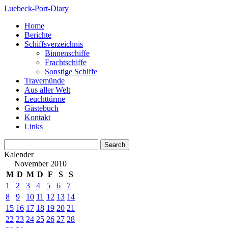
Luebeck-Port-Diary
Home
Berichte
Schiffsverzeichnis
Binnenschiffe
Frachtschiffe
Sonstige Schiffe
Travemünde
Aus aller Welt
Leuchttürme
Gästebuch
Kontakt
Links
Kalender
November 2010
M
D
M
D
F
S
S
1
2
3
4
5
6
7
8
9
10
11
12
13
14
15
16
17
18
19
20
21
22
23
24
25
26
27
28