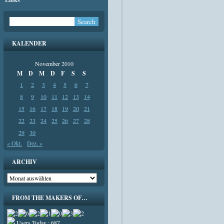
KALENDER
November 2010
M
D
M
D
F
S
S
1
2
3
4
5
6
7
8
9
10
11
12
13
14
15
16
17
18
19
20
21
22
23
24
25
26
27
28
29
30
« Okt.
Dez. »
ARCHIV
Archiv
FROM THE MAKERS OF…
Users Today : 687