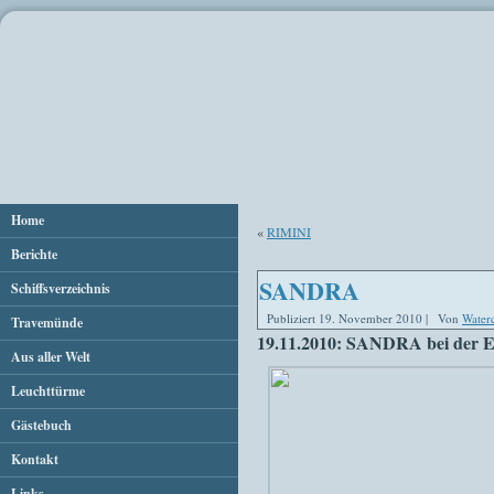
Home
«
RIMINI
Berichte
SANDRA
Schiffsverzeichnis
Publiziert
19. November 2010
|
Von
Water
Travemünde
19.11.2010: SANDRA bei der En
Aus aller Welt
Leuchttürme
Gästebuch
Kontakt
Links