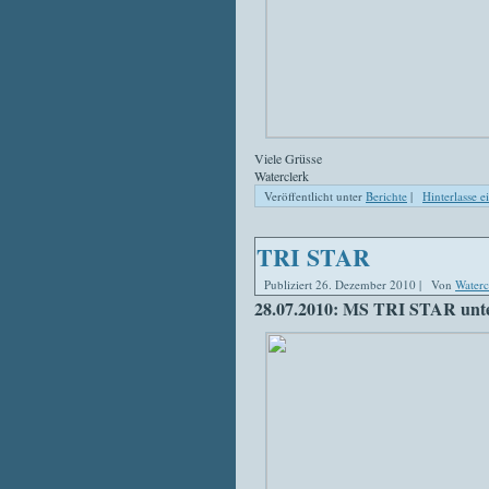
Viele Grüsse
Waterclerk
Veröffentlicht unter
Berichte
|
Hinterlasse 
TRI STAR
Publiziert
26. Dezember 2010
|
Von
Waterc
28.07.2010: MS TRI STAR unt