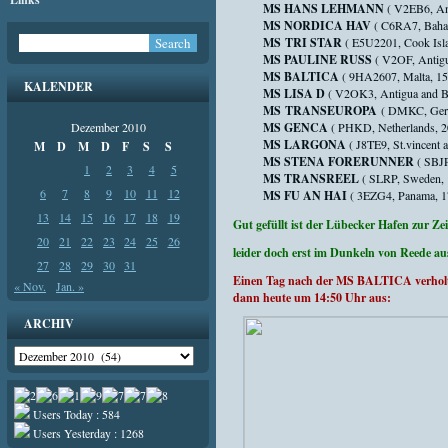
MS HANS LEHMANN
( V2EB6, An
MS NORDICA HAV
( C6RA7, Baha
MS TRI STAR
( E5U2201, Cook Isl
MS PAULINE RUSS
( V2OF, Antigu
MS BALTICA
( 9HA2607, Malta, 1
KALENDER
MS LISA D
( V2OK3, Antigua and Ba
MS TRANSEUROPA
( DMKC, Germ
Dezember 2010
MS GENCA
( PHKD, Netherlands, 2
MS LARGONA
( J8TE9, St.vincent 
M
D
M
D
F
S
S
MS STENA FORERUNNER
( SBJP
1
2
3
4
5
MS TRANSREEL
( SLRP, Sweden, 
6
7
8
9
10
11
12
MS FU AN HAI
( 3EZG4, Panama, 1
13
14
15
16
17
18
19
Gut gefüllt ist der Lübecker Hafen zur Z
20
21
22
23
24
25
26
leider doch erst im Dunkeln von Reede
27
28
29
30
31
Einen Tag nach der MS BALTICA verholt
« Nov.
Jan. »
dann heute um 14:50 Uhr aus:
ARCHIV
Archiv
Users Today : 584
Users Yesterday : 1268