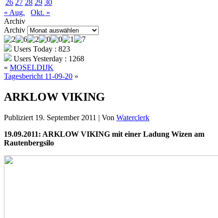
26
27
28
29
30
« Aug.
Okt. »
Archiv
Archiv
Users Today : 823
Users Yesterday : 1268
«
MOSELDIJK
Tagesbericht 11-09-20
»
ARKLOW VIKING
Publiziert
19. September 2011
|
Von
Waterclerk
19.09.2011: ARKLOW VIKING mit einer Ladung Wizen am
Rautenbergsilo