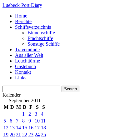
Luebeck-Port-Diary
Home
Berichte
Schiffsverzeichnis
Binnenschiffe
Frachtschiffe
Sonstige Schiffe
Travemünde
Aus aller Welt
Leuchttürme
Gästebuch
Kontakt
Links
Kalender
September 2011
M
D
M
D
F
S
S
1
2
3
4
5
6
7
8
9
10
11
12
13
14
15
16
17
18
19
20
21
22
23
24
25