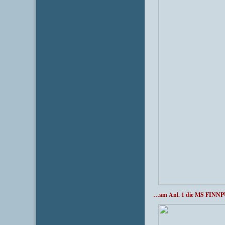
…am Anl. 1 die MS FINN