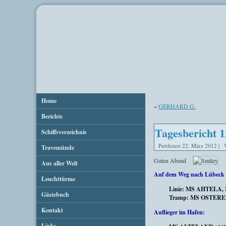
Home
«
GERHARD G.
Berichte
Tagesbericht 1
Schiffsverzeichnis
Publiziert
22. März 2012
|
Travemünde
Guten Abend
Aus aller Welt
Auf dem Weg nach Lübeck 
Leuchttürme
Linie: MS AHTELA
Gästebuch
Tramp:
MS OSTER
Kontakt
Auflieger im Hafen:
Links