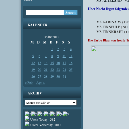
MS ALTELAND
( V2
Über
Nacht liegen folgende 
MS KARINA W
( DF
KALENDER
MS FINNPULP
( SCI
MS FINNKRAFT
( O
März 2012
Die Farbe Blau war heute
M
D
M
D
F
S
S
1
2
3
4
5
6
7
8
9
10
11
12
13
14
15
16
17
18
19
20
21
22
23
24
25
26
27
28
29
30
31
« Feb.
Apr. »
ARCHIV
Archiv
Users Today : 382
Users Yesterday : 800