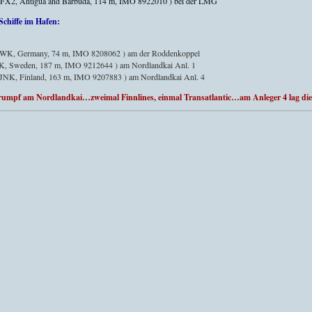
FX2, Antigua and Barbuda, 114 m, IMO 8922010 ) bei der LMG
Schiffe im Hafen:
WK, Germany, 74 m, IMO 8208062 ) am der Roddenkoppel
K, Sweden, 187 m, IMO 9212644 ) am Nordlandkai Anl. 1
JNK, Finland, 163 m, IMO 9207883 ) am Nordlandkai Anl. 4
 Trumpf am Nordlandkai…zweimal Finnlines, einmal Transatlantic…am Anleger 4 la