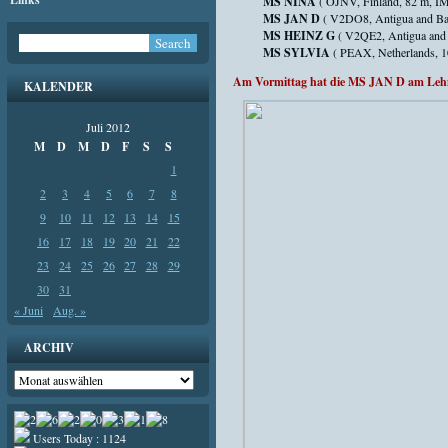
MS NINA
( OJNV, Finland, 82 m, I
MS JAN D
( V2DO8, Antigua and Ba
MS HEINZ G
( V2QE2, Antigua and
MS SYLVIA
( PEAX, Netherlands, 
Am Vormittag hat die MS JAN D am Lehma
KALENDER
Juli 2012
M
D
M
D
F
S
S
1
2
3
4
5
6
7
8
9
10
11
12
13
14
15
16
17
18
19
20
21
22
23
24
25
26
27
28
29
30
31
« Juni
Aug. »
ARCHIV
Archiv
Users Today : 1124