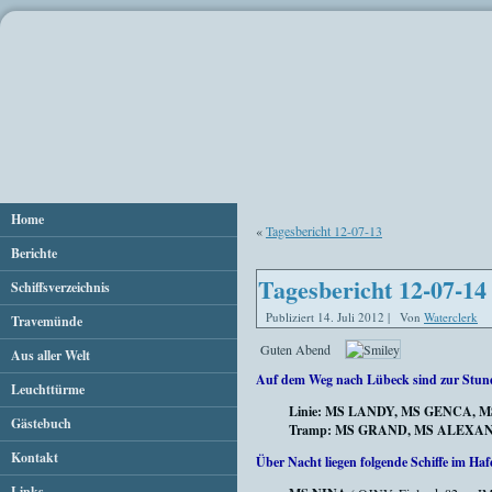
Home
«
Tagesbericht 12-07-13
Berichte
Tagesbericht 12-07-14
Schiffsverzeichnis
Publiziert
14. Juli 2012
|
Von
Waterclerk
Travemünde
Guten Abend
Aus aller Welt
Auf dem Weg nach Lübeck sind zur Stun
Leuchttürme
Linie: MS LANDY, MS GENCA,
Gästebuch
Tramp:
MS GRAND, MS ALEXANDER 
Kontakt
Über Nacht liegen folgende Schiffe im Haf
Links