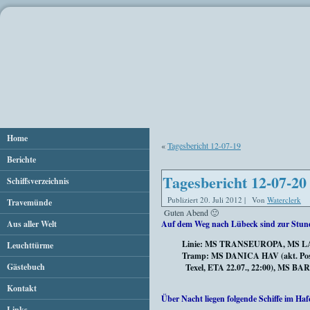
Home
«
Tagesbericht 12-07-19
Berichte
Tagesbericht 12-07-20
Schiffsverzeichnis
Publiziert
20. Juli 2012
|
Von
Waterclerk
Travemünde
Guten Abend 🙂
Aus aller Welt
Auf dem Weg nach Lübeck sind zur Stun
Linie: MS TRANSEUROPA, MS
Leuchttürme
Tramp:
MS DANICA HAV (akt. Pos. 
Gästebuch
Texel, ETA 22.07., 22:00), MS BAR
Kontakt
Über Nacht liegen folgende Schiffe im Haf
Links