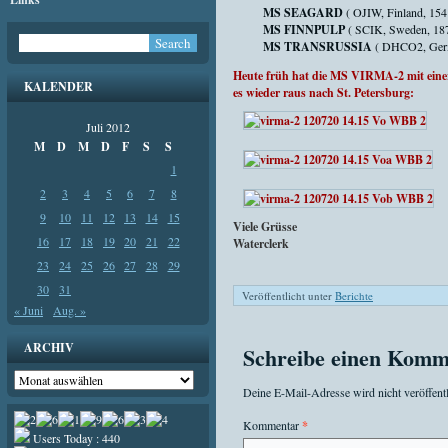
MS SEAGARD
( OJIW, Finland, 15
MS FINNPULP
( SCIK, Sweden, 18
MS TRANSRUSSIA
( DHCO2, Germ
Heute früh hat die MS VIRMA-2 mit eine
KALENDER
es wieder raus nach St. Petersburg:
Juli 2012
M
D
M
D
F
S
S
1
2
3
4
5
6
7
8
9
10
11
12
13
14
15
Viele Grüsse
16
17
18
19
20
21
22
Waterclerk
23
24
25
26
27
28
29
30
31
Veröffentlicht unter
Berichte
« Juni
Aug. »
ARCHIV
Schreibe einen Komm
Archiv
Deine E-Mail-Adresse wird nicht veröffentl
Kommentar
*
Users Today : 440