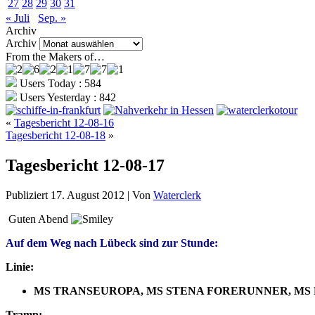
27
28
29
30
31
« Juli
Sep. »
Archiv
Archiv
From the Makers of…
Users Today : 584
Users Yesterday : 842
«
Tagesbericht 12-08-16
Tagesbericht 12-08-18
»
Tagesbericht 12-08-17
Publiziert
17. August 2012
|
Von
Waterclerk
Guten Abend
Auf dem Weg nach Lübeck sind zur Stunde:
Linie:
MS TRANSEUROPA, MS STENA FORERUNNER, MS
Tramp: