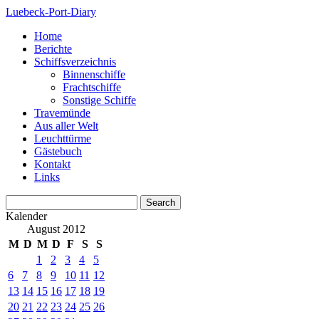
Luebeck-Port-Diary
Home
Berichte
Schiffsverzeichnis
Binnenschiffe
Frachtschiffe
Sonstige Schiffe
Travemünde
Aus aller Welt
Leuchttürme
Gästebuch
Kontakt
Links
Kalender
August 2012
M
D
M
D
F
S
S
1
2
3
4
5
6
7
8
9
10
11
12
13
14
15
16
17
18
19
20
21
22
23
24
25
26