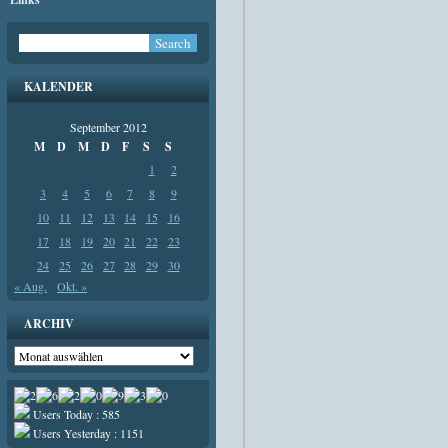
KALENDER
September 2012
M
D
M
D
F
S
S
1
2
3
4
5
6
7
8
9
10
11
12
13
14
15
16
17
18
19
20
21
22
23
24
25
26
27
28
29
30
« Aug.
Okt. »
ARCHIV
Archiv
Users Today : 585
Users Yesterday : 1151