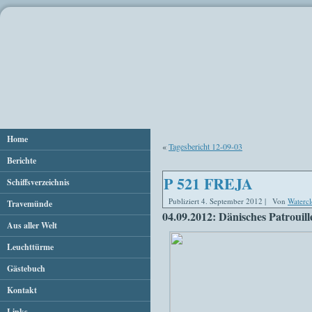
Home
«
Tagesbericht 12-09-03
Berichte
P 521 FREJA
Schiffsverzeichnis
Publiziert
4. September 2012
|
Von
Watercl
Travemünde
04.09.2012: Dänisches Patrou
Aus aller Welt
Leuchttürme
Gästebuch
Kontakt
Links