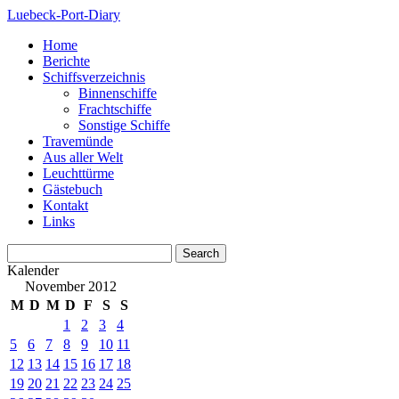
Luebeck-Port-Diary
Home
Berichte
Schiffsverzeichnis
Binnenschiffe
Frachtschiffe
Sonstige Schiffe
Travemünde
Aus aller Welt
Leuchttürme
Gästebuch
Kontakt
Links
Kalender
November 2012
M
D
M
D
F
S
S
1
2
3
4
5
6
7
8
9
10
11
12
13
14
15
16
17
18
19
20
21
22
23
24
25