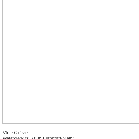
Viele Grüsse
Waterclerk
(z. Zt. in Frankfurt/Main)