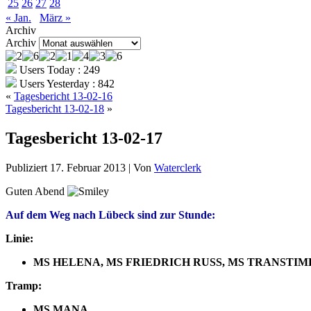
25
26
27
28
« Jan.
März »
Archiv
Archiv
Users Today : 249
Users Yesterday : 842
«
Tagesbericht 13-02-16
Tagesbericht 13-02-18
»
Tagesbericht 13-02-17
Publiziert
17. Februar 2013
|
Von
Waterclerk
Guten Abend
Auf dem Weg nach Lübeck sind zur Stunde:
Linie:
MS HELENA, MS FRIEDRICH RUSS, MS TRANSTIM
Tramp:
MS MANA