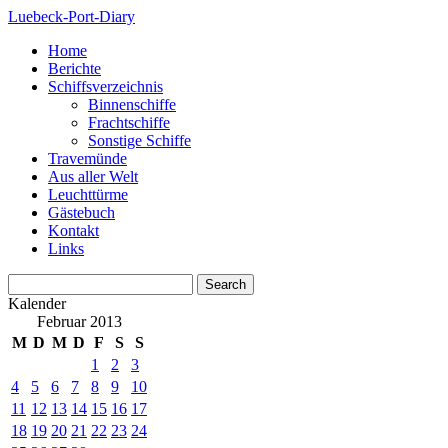
Luebeck-Port-Diary
Home
Berichte
Schiffsverzeichnis
Binnenschiffe
Frachtschiffe
Sonstige Schiffe
Travemünde
Aus aller Welt
Leuchttürme
Gästebuch
Kontakt
Links
Kalender
Februar 2013
M
D
M
D
F
S
S
1
2
3
4
5
6
7
8
9
10
11
12
13
14
15
16
17
18
19
20
21
22
23
24