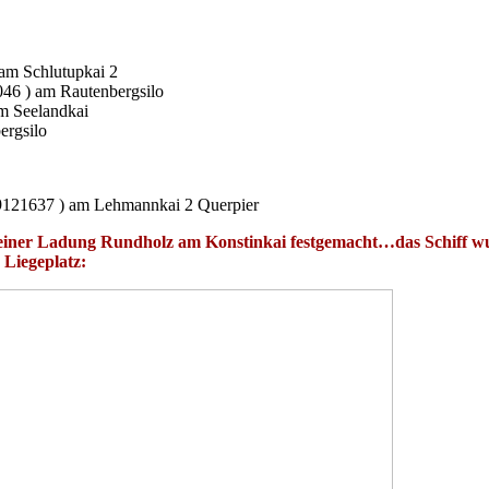
am Schlutupkai 2
46 ) am Rautenbergsilo
m Seelandkai
ergsilo
9121637 ) am Lehmannkai 2 Querpier
 einer Ladung Rundholz am Konstinkai festgemacht…das Schiff wu
Liegeplatz: