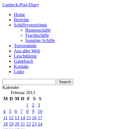
Luebeck-Port-Diary
Home
Berichte
Schiffsverzeichnis
Binnenschiffe
Frachtschiffe
Sonstige Schiffe
Travemünde
Aus aller Welt
Leuchttürme
Gästebuch
Kontakt
Links
Kalender
Februar 2013
M
D
M
D
F
S
S
1
2
3
4
5
6
7
8
9
10
11
12
13
14
15
16
17
18
19
20
21
22
23
24