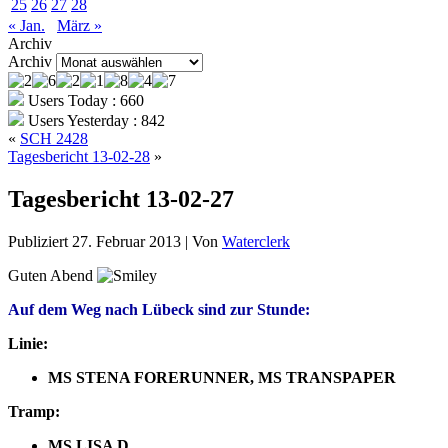
25
26
27
28
« Jan.
März »
Archiv
Archiv
Users Today : 660
Users Yesterday : 842
«
SCH 2428
Tagesbericht 13-02-28
»
Tagesbericht 13-02-27
Publiziert
27. Februar 2013
|
Von
Waterclerk
Guten Abend
Auf dem Weg nach Lübeck sind zur Stunde:
Linie:
MS STENA FORERUNNER, MS TRANSPAPER
Tramp:
MS LISA D