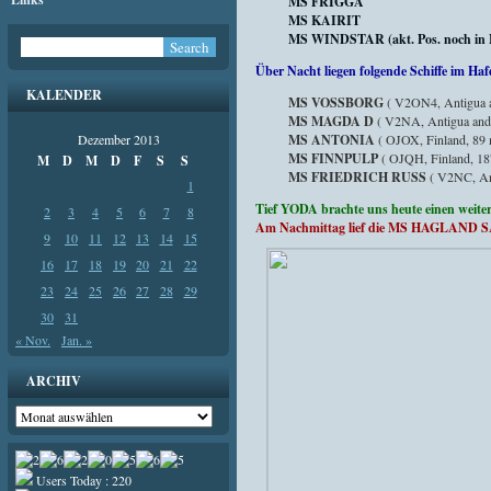
MS FRIGGA
MS KAIRIT
MS WINDSTAR (akt. Pos. noch in He
Über Nacht liegen folgende Schiffe im Haf
KALENDER
MS VOSSBORG
( V2ON4, Antigua a
MS MAGDA D
( V2NA, Antigua and 
Dezember 2013
MS ANTONIA
( OJOX, Finland, 89
MS FINNPULP
( OJQH, Finland, 1
M
D
M
D
F
S
S
MS FRIEDRICH RUSS
( V2NC, Ant
1
Tief YODA brachte uns heute einen weiter
2
3
4
5
6
7
8
Am Nachmittag lief die MS HAGLAND SA
9
10
11
12
13
14
15
16
17
18
19
20
21
22
23
24
25
26
27
28
29
30
31
« Nov.
Jan. »
ARCHIV
Archiv
Users Today : 220