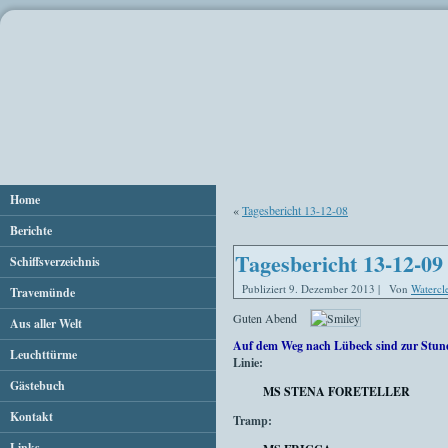
Home
«
Tagesbericht 13-12-08
Berichte
Tagesbericht 13-12-09
Schiffsverzeichnis
Publiziert
9. Dezember 2013
|
Von
Watercl
Travemünde
Guten Abend
Aus aller Welt
Auf dem Weg nach Lübeck sind zur Stun
Leuchttürme
Linie:
Gästebuch
MS STENA FORETELLER
Kontakt
Tramp:
Links