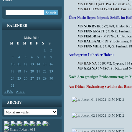
MS LENE D (akt. Pos. Gdansk ab, E
MS BALTIYSKIY-201 (akt. Pos. südw
Über Nacht liegen folgende Schiffe im Haf
KALENDER
MS NORRVIK
( ZQJA8, United Kin
MS FINNKRAFT
( OJNK, Finland, 
MS FEMBRIA
( MPTX6, United Kin
März 2014
MS HALLAND
( DFYT, Germany, 8
M
D
M
D
F
S
S
MS FINNMILL
( OJQG, Finland, 18
1
2
Auflieger im Lübecker Hafen:
3
4
5
6
7
8
9
MS HANNA
( 5BGV2, Cyprus, 134 
10
11
12
13
14
15
16
MS GRAND
( V4SC, St. Kitts and 
17
18
19
20
21
22
23
Nach dem gestrigen Frühsommertag im M
24
25
26
27
28
29
30
31
Am frühen Nachmittag verholte das Binn
« Feb.
Apr. »
ARCHIV
Archiv
Users Today : 611