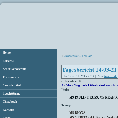
Home
«
Tagesbericht 14-03-20
Berichte
Tagesbericht 14-03-21
Schiffsverzeichnis
Publiziert
21. März 2014
|
Von
Waterclerk
Travemünde
Guten Abend 🙂
Aus aller Welt
Auf dem Weg nach Lübeck sind zur Stun
Linie:
Leuchttürme
MS PAULINE RUSS, MS KRAFT
Gästebuch
Tramp:
Kontakt
MS RIONA
MS MERITA (akt. Pos. zw. Ventspil
Links