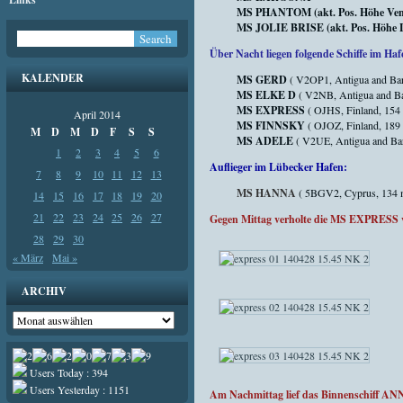
MS PHANTOM (akt. Pos. Höhe Vents
MS JOLIE BRISE (akt. Pos. Höhe Lin
Über Nacht liegen folgende Schiffe im Haf
KALENDER
MS GERD
( V2OP1, Antigua and Bar
MS ELKE D
( V2NB, Antigua and Ba
MS EXPRESS
( OJHS, Finland, 154
April 2014
MS FINNSKY
( OJOZ, Finland, 189
M
D
M
D
F
S
S
MS ADELE
( V2UE, Antigua and Ba
1
2
3
4
5
6
Auflieger im Lübecker Hafen:
7
8
9
10
11
12
13
MS HANNA
( 5BGV2, Cyprus, 134 
14
15
16
17
18
19
20
21
22
23
24
25
26
27
Gegen Mittag verholte die MS EXPRESS v
28
29
30
« März
Mai »
ARCHIV
Archiv
Users Today : 394
Users Yesterday : 1151
Am Nachmittag lief das Binnenschiff AN