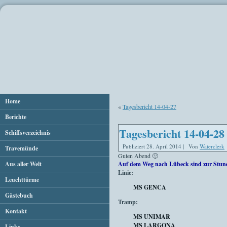
Home
«
Tagesbericht 14-04-27
Berichte
Tagesbericht 14-04-28
Schiffsverzeichnis
Publiziert
28. April 2014
|
Von
Waterclerk
Travemünde
Guten Abend 🙂
Aus aller Welt
Auf dem Weg nach Lübeck sind zur Stun
Linie:
Leuchttürme
MS GENCA
Gästebuch
Tramp:
Kontakt
MS UNIMAR
MS LARGONA
Links