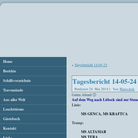
Home
«
Tagesbericht 14-05-23
Berichte
Tagesbericht 14-05-24
Schiffsverzeichnis
Publiziert
24. Mai 2014
|
Von
Waterclerk
Travemünde
Guten Abend 🙂
Aus aller Welt
Auf dem Weg nach Lübeck sind zur Stun
Linie:
Leuchttürme
MS GENCA, MS KRAFTCA
Gästebuch
Tramp:
Kontakt
MS ALTAMAR
MS TERA
Links