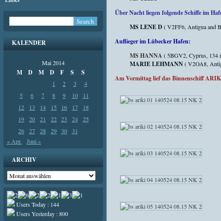
Über Nacht liegen folgende Schiffe im Haf
MS LENE D
( V2FF6, Antigua and B
Auflieger im Lübecker Hafen:
KALENDER
MS HANNA
( 5BGV2, Cyprus, 134 
Mai 2014
MARIE LEHMANN
( V2OA8, Antig
M
D
M
D
F
S
S
Am Vormittag lief das Binnenschiff ARIK
1
2
3
4
5
6
7
8
9
10
11
12
13
14
15
16
17
18
19
20
21
22
23
24
25
26
27
28
29
30
31
« Apr.
Juni »
ARCHIV
Archiv
Users Today : 144
Users Yesterday : 800