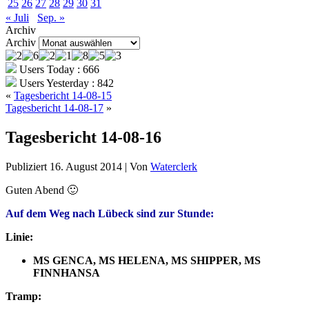
25
26
27
28
29
30
31
« Juli
Sep. »
Archiv
Archiv
Users Today : 666
Users Yesterday : 842
«
Tagesbericht 14-08-15
Tagesbericht 14-08-17
»
Tagesbericht 14-08-16
Publiziert
16. August 2014
|
Von
Waterclerk
Guten Abend 🙂
Auf dem Weg nach Lübeck sind zur Stunde:
Linie:
MS GENCA, MS HELENA, MS SHIPPER, MS
FINNHANSA
Tramp: