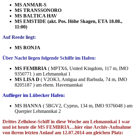
MS ANMAR-S
MS TRANSSONORO
MS BALTICA HAV
MS EMSTIDE (akt. Pos. Höhe Skagen, ETA 18.08.,
11:00)
Auf Reede liegt:
MS RONJA
Über Nacht liegen folgende Schiffe im Hafen:
MS FEMBRIA
( MPTX6, United Kingdom, 117 m, IMO
9350771 ) am Lehmannkai 1
MS LISA D
( V2OK3, Antigua and Barbuda, 74 m, IMO
8205187 ) am ehem. Havemannkai
Auflieger im Lübecker Hafen:
MS HANNA
( 5BGV2, Cyprus, 134 m, IMO 9376048 ) am
Querpier Lehmannkai 2
Drittes Zellulose-Schiff in diese Woche am Lehmannkai 1 war
und ist heute die MS FEMBRIA…hier eine Archiv-Aufnahme
von ihrem letzten Anlauf am 12.07.2014 am gleichen Platz: