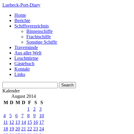
Luebeck-Port-Diary
Home
Berichte
Schiffsverzeichnis
Binnenschiffe
Frachtschiffe
Sonstige Schiffe
Travemünde
Aus aller Welt
Leuchttürme
Gästebuch
Kontakt
Links
Kalender
August 2014
M
D
M
D
F
S
S
1
2
3
4
5
6
7
8
9
10
11
12
13
14
15
16
17
18
19
20
21
22
23
24