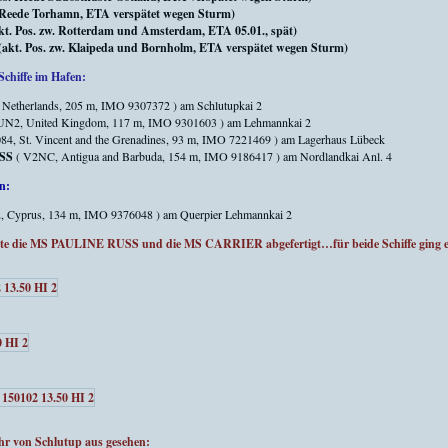
Reede Torhamn, ETA verspätet wegen Sturm)
 Pos. zw. Rotterdam und Amsterdam, ETA 05.01., spät)
 Pos. zw. Klaipeda und Bornholm, ETA verspätet wegen Sturm)
Schiffe im Hafen:
Netherlands, 205 m, IMO 9307372 ) am Schlutupkai 2
2, United Kingdom, 117 m, IMO 9301603 ) am Lehmannkai 2
84, St. Vincent and the Grenadines, 93 m, IMO 7221469 ) am Lagerhaus Lübeck
SS
( V2NC, Antigua and Barbuda, 154 m, IMO 9186417 ) am Nordlandkai Anl. 4
n:
 Cyprus, 134 m, IMO 9376048 ) am Querpier Lehmannkai 2
te die MS PAULINE RUSS und die MS CARRIER abgefertigt…für beide Schiffe ging es
hr von Schlutup aus gesehen: