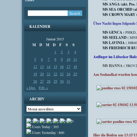
MS ANGA (akt. Pos. 
MS SEA ORCHID (akt.
MS CROWN MARY (akt.
Über Nacht liegen folgende 
KALENDER
MS GENCA
( PHKD, 
MS SEELAND
( MNUN
Januar 2015
MS LAVINIA
( J8B40
M
D
M
D
F
S
S
MS FRIEDRICH RU
1
2
3
4
Auflieger im Lübecker Hafe
5
6
7
8
9
10
11
MS HANNA
( 5BGV2,
12
13
14
15
16
17
18
19
20
21
22
23
24
25
Am Seelandkai wurden heu
26
27
28
29
30
31
« Dez.
Feb. »
ARCHIV
Archiv
Users Today : 303
Users Yesterday : 800
Hier die Beiden um 13:15 U