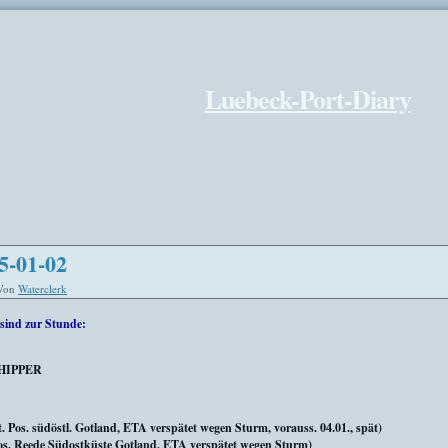
Luebeck-Port-Diary
5-01-02
Von
Waterclerk
sind zur Stunde:
HIPPER
os. südöstl. Gotland, ETA verspätet wegen Sturm, vorauss. 04.01., spät)
s. Reede Südostküste Gotland, ETA verspätet wegen Sturm)