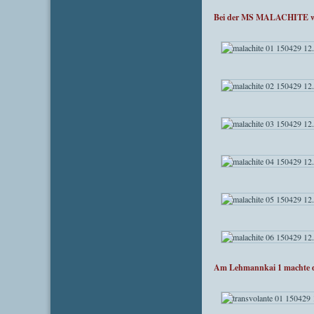
Bei der MS MALACHITE war 
Am Lehmannkai 1 machte di