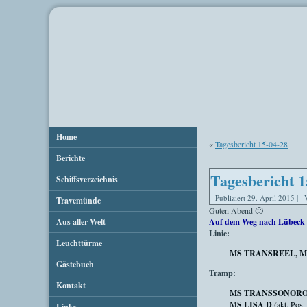
Home
«
Tagesbericht 15-04-28
Berichte
Tagesbericht 1
Schiffsverzeichnis
Publiziert
29. April 2015
|
Travemünde
Guten Abend 🙂
Aus aller Welt
Auf dem Weg nach Lübeck 
Linie:
Leuchttürme
MS TRANSREEL, M
Gästebuch
Tramp:
Kontakt
MS TRANSSONOR
MS LISA D
(akt. Pos.
Links