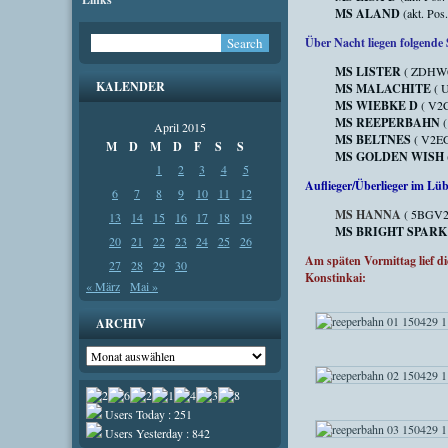
MS ALAND
(akt. Pos
Über Nacht liegen folgende 
MS LISTER
( ZDHW6,
KALENDER
MS MALACHITE
( U
MS WIEBKE D
( V2C
MS REEPERBAHN
(
April 2015
MS BELTNES
( V2EG
M
D
M
D
F
S
S
MS GOLDEN WISH
1
2
3
4
5
Auflieger/Überlieger im Lü
6
7
8
9
10
11
12
MS HANNA
( 5BGV2,
13
14
15
16
17
18
19
MS BRIGHT SPARK
20
21
22
23
24
25
26
Am späten Vormittag lief 
27
28
29
30
Konstinkai:
« März
Mai »
ARCHIV
Archiv
Users Today : 251
Users Yesterday : 842