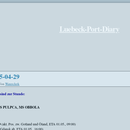
Luebeck-Port-Diary
5-04-29
Von
Waterclerk
sind zur Stunde:
S PULPCA, MS OBBOLA
O
(akt. Pos. zw. Gotland und Öland, ETA 01.05., 09:00)
 Gdansk ab, ETA 01.05., 16:00)