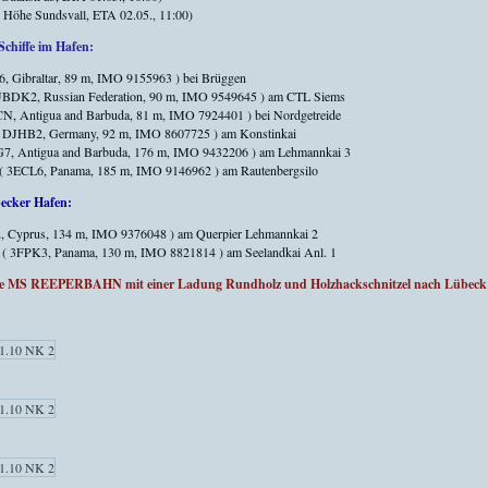
. Höhe Sundsvall, ETA 02.05., 11:00)
Schiffe im Hafen:
 Gibraltar, 89 m, IMO 9155963 ) bei Brüggen
BDK2, Russian Federation, 90 m, IMO 9549645 ) am CTL Siems
N, Antigua and Barbuda, 81 m, IMO 7924401 ) bei Nordgetreide
 DJHB2, Germany, 92 m, IMO 8607725 ) am Konstinkai
7, Antigua and Barbuda, 176 m, IMO 9432206 ) am Lehmannkai 3
( 3ECL6, Panama, 185 m, IMO 9146962 ) am Rautenbergsilo
becker Hafen:
 Cyprus, 134 m, IMO 9376048 ) am Querpier Lehmannkai 2
( 3FPK3, Panama, 130 m, IMO 8821814 ) am Seelandkai Anl. 1
die MS REEPERBAHN mit einer Ladung Rundholz und Holzhackschnitzel nach Lübeck 