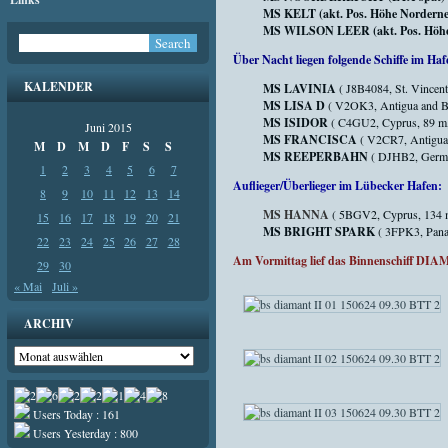
MS KELT (akt. Pos. Höhe Norderney
MS WILSON LEER (akt. Pos. Höhe J
Über Nacht liegen folgende Schiffe im Haf
KALENDER
MS LAVINIA
( J8B4084, St. Vincen
MS LISA D
( V2OK3, Antigua and Ba
MS ISIDOR
( C4GU2, Cyprus, 89 m
Juni 2015
MS FRANCISCA
( V2CR7, Antigua
M
D
M
D
F
S
S
MS REEPERBAHN
( DJHB2, Germa
1
2
3
4
5
6
7
Auflieger/Überlieger im Lübecker Hafen:
8
9
10
11
12
13
14
MS HANNA
( 5BGV2, Cyprus, 134 
15
16
17
18
19
20
21
MS BRIGHT SPARK
( 3FPK3, Pana
22
23
24
25
26
27
28
Am Vormittag lief das Binnenschiff DIA
29
30
« Mai
Juli »
ARCHIV
Archiv
Users Today : 161
Users Yesterday : 800