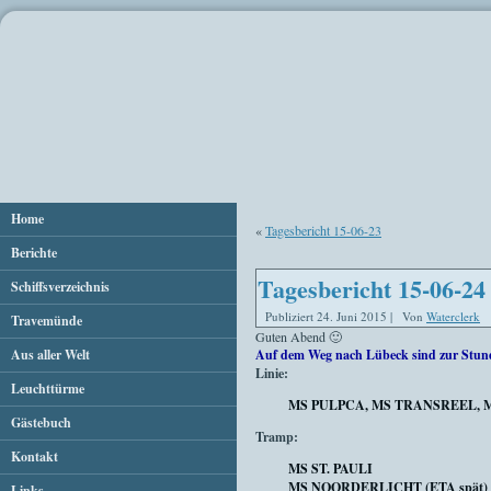
Home
«
Tagesbericht 15-06-23
Berichte
Tagesbericht 15-06-24
Schiffsverzeichnis
Publiziert
24. Juni 2015
|
Von
Waterclerk
Travemünde
Guten Abend 🙂
Aus aller Welt
Auf dem Weg nach Lübeck sind zur Stun
Linie:
Leuchttürme
MS PULPCA, MS TRANSREEL, 
Gästebuch
Tramp:
Kontakt
MS ST. PAULI
MS NOORDERLICHT (ETA spät)
Links