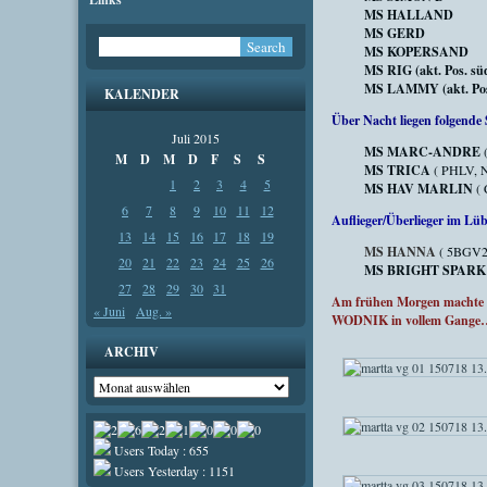
MS HALLAND
MS GERD
MS KOPERSAND
MS RIG (akt. Pos. süd
MS LAMMY (akt. Pos.
KALENDER
Über Nacht liegen folgende 
Juli 2015
MS MARC-ANDRE
M
D
M
D
F
S
S
MS TRICA
( PHLV, N
1
2
3
4
5
MS HAV MARLIN
( 
6
7
8
9
10
11
12
Auflieger/Überlieger im Lü
13
14
15
16
17
18
19
MS HANNA
( 5BGV2,
20
21
22
23
24
25
26
MS BRIGHT SPARK
27
28
29
30
31
Am frühen Morgen machte 
« Juni
Aug. »
WODNIK in vollem Gange…am
ARCHIV
Archiv
Users Today : 655
Users Yesterday : 1151