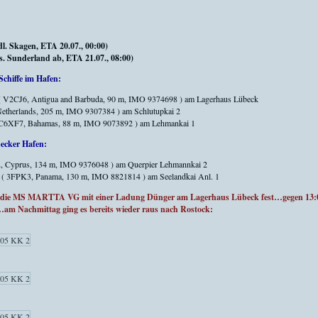
l. Skagen, ETA 20.07., 00:00)
 Sunderland ab, ETA 21.07., 08:00)
Schiffe im Hafen:
( V2CJ6, Antigua and Barbuda, 90 m, IMO 9374698 ) am Lagerhaus Lübeck
etherlands, 205 m, IMO 9307384 ) am Schlutupkai 2
C6XF7, Bahamas, 88 m, IMO 9073892 ) am Lehmankai 1
becker Hafen:
 Cyprus, 134 m, IMO 9376048 ) am Querpier Lehmannkai 2
( 3FPK3, Panama, 130 m, IMO 8821814 ) am Seelandkai Anl. 1
die MS MARTTA VG mit einer Ladung Dünger am Lagerhaus Lübeck fest…gegen 13:00 
 Nachmittag ging es bereits wieder raus nach Rostock: