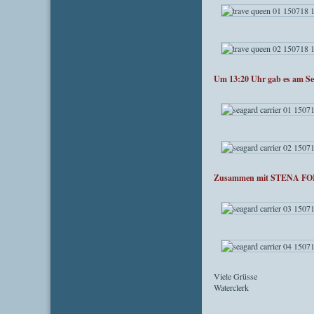
Um 13:20 Uhr gab es am S
Zusammen mit STENA FORE
Viele Grüsse
Waterclerk