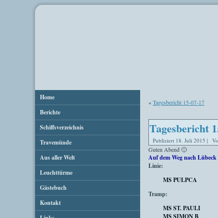
Home
«
Tagesbericht 15-07-17
Berichte
Tagesbericht 1
Schiffsverzeichnis
Publiziert
18. Juli 2015
|
V
Travemünde
Guten Abend 🙂
Aus aller Welt
Auf dem Weg nach Lübeck 
Linie:
Leuchttürme
MS PULPCA
Gästebuch
Tramp:
Kontakt
MS ST. PAULI
MS SIMON B
Links