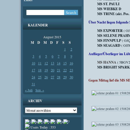
MS ST. PAULI
MS WIEBKE D
MS TRINE (akt. Pos. n
Über Nacht liegen folgende 
KALENDER
MS EXPORTER
( OJ
MS SELENE PRAH
August 2015
MS FINNPULP
( OJQ
M
D
M
D
F
S
S
MS SEAGARD
( OJIW
1
2
Auflieger/Überlieger im Lü
3
4
5
6
7
8
9
MS HANNA
( 5BGV2,
10
11
12
13
14
15
16
MS BRIGHT SPARK
17
18
19
20
21
22
23
24
25
26
27
28
29
30
Gegen Mittag lief die MS
31
« Juli
Sep. »
ARCHIV
Archiv
Users Today : 553