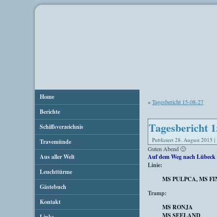
Home
«
Tagesbericht 15-08-27
Berichte
Tagesbericht 1
Schiffsverzeichnis
Publiziert
28. August 2015
|
Travemünde
Guten Abend 🙂
Aus aller Welt
Auf dem Weg nach Lübeck 
Linie:
Leuchttürme
MS PULPCA, MS F
Gästebuch
Tramp:
Kontakt
MS RONJA
MS SEELAND
Links