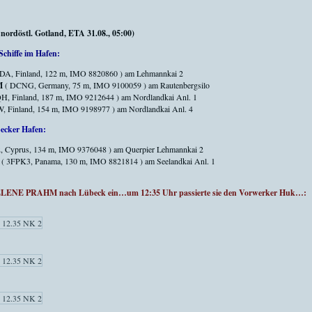
ordöstl. Gotland, ETA 31.08., 05:00)
Schiffe im Hafen:
DA, Finland, 122 m, IMO 8820860 ) am Lehmannkai 2
M
( DCNG, Germany, 75 m, IMO 9100059 ) am Rautenbergsilo
H, Finland, 187 m, IMO 9212644 ) am Nordlandkai Anl. 1
, Finland, 154 m, IMO 9198977 ) am Nordlandkai Anl. 4
becker Hafen:
 Cyprus, 134 m, IMO 9376048 ) am Querpier Lehmannkai 2
( 3FPK3, Panama, 130 m, IMO 8821814 ) am Seelandkai Anl. 1
 SELENE PRAHM nach Lübeck ein…um 12:35 Uhr passierte sie den Vorwerker Huk…: