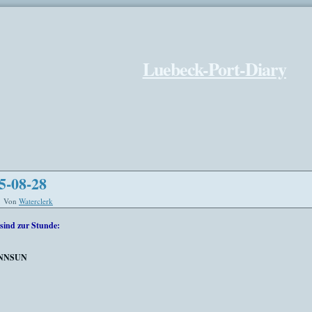
Luebeck-Port-Diary
5-08-28
Von
Waterclerk
sind zur Stunde:
INNSUN