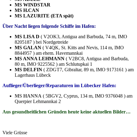
MS WINDSTAR
MS H.CAN
MS LAZURITE (ETA spät)
Über Nacht liegen folgende Schiffe im Hafen:
MS LISA D
( V2OK3, Antigua and Barbuda, 74 m, IMO
8205187 ) bei Nordgetreide
MS GALAN
( V4QK, St. Kitts and Nevis, 114 m, IMO
8844957 ) am ehem. Havemannkai
MS ANNA LEHMANN
( V2BC8, Antigua and Barbuda,
80 m, IMO 9225562 ) am Schlutupkai 1
MS DELFIN
( ZDGT7, Gibraltar, 89 m, IMO 9173161 ) am
Lagerhaus Lübeck
Auflieger/Überlieger/Reparaturen im Lübecker Hafen:
MS HANNA
( 5BGV2, Cyprus, 134 m, IMO 9376048 ) am
Querpier Lehmannkai 2
Aus gesundheitlichen Gründen heute keine aktuellen Bilder…
Viele Grüsse