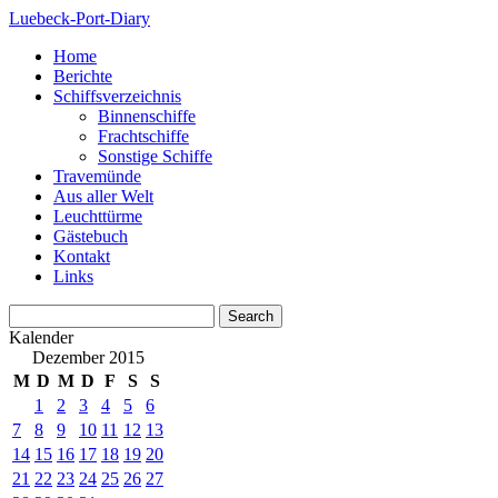
Luebeck-Port-Diary
Home
Berichte
Schiffsverzeichnis
Binnenschiffe
Frachtschiffe
Sonstige Schiffe
Travemünde
Aus aller Welt
Leuchttürme
Gästebuch
Kontakt
Links
Kalender
Dezember 2015
M
D
M
D
F
S
S
1
2
3
4
5
6
7
8
9
10
11
12
13
14
15
16
17
18
19
20
21
22
23
24
25
26
27