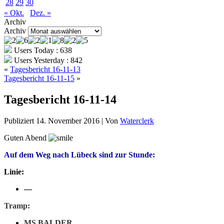
28
29
30
« Okt.
Dez. »
Archiv
Archiv
Users Today : 638
Users Yesterday : 842
«
Tagesbericht 16-11-13
Tagesbericht 16-11-15
»
Tagesbericht 16-11-14
Publiziert
14. November 2016
|
Von
Waterclerk
Guten Abend
Auf dem Weg nach Lübeck sind zur Stunde:
Linie:
—
Tramp:
MS BALDER