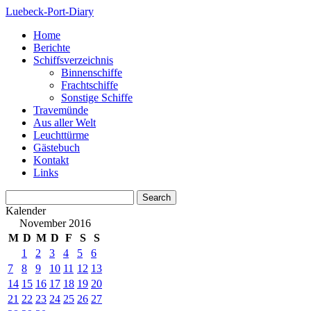
Luebeck-Port-Diary
Home
Berichte
Schiffsverzeichnis
Binnenschiffe
Frachtschiffe
Sonstige Schiffe
Travemünde
Aus aller Welt
Leuchttürme
Gästebuch
Kontakt
Links
Kalender
November 2016
M
D
M
D
F
S
S
1
2
3
4
5
6
7
8
9
10
11
12
13
14
15
16
17
18
19
20
21
22
23
24
25
26
27