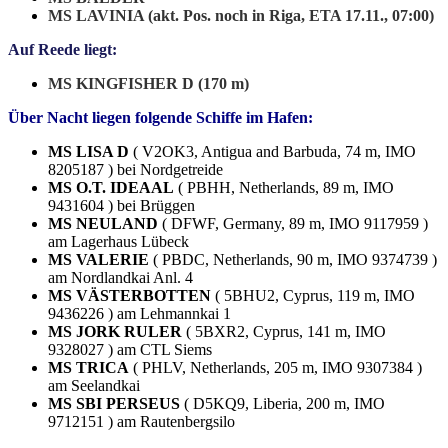
MS LAVINIA (akt. Pos. noch in Riga, ETA 17.11., 07:00)
Auf Reede liegt:
MS KINGFISHER D (170 m)
Über Nacht liegen folgende Schiffe im Hafen:
MS LISA D
( V2OK3, Antigua and Barbuda, 74 m, IMO
8205187 ) bei Nordgetreide
MS O.T. IDEAAL
( PBHH, Netherlands, 89 m, IMO
9431604 ) bei Brüggen
MS NEULAND
( DFWF, Germany, 89 m, IMO 9117959 )
am Lagerhaus Lübeck
MS VALERIE
( PBDC, Netherlands, 90 m, IMO 9374739 )
am Nordlandkai Anl. 4
MS VÄSTERBOTTEN
( 5BHU2, Cyprus, 119 m, IMO
9436226 ) am Lehmannkai 1
MS JORK RULER
( 5BXR2, Cyprus, 141 m, IMO
9328027 ) am CTL Siems
MS TRICA
( PHLV, Netherlands, 205 m, IMO 9307384 )
am Seelandkai
MS SBI PERSEUS
( D5KQ9, Liberia, 200 m, IMO
9712151 ) am Rautenbergsilo