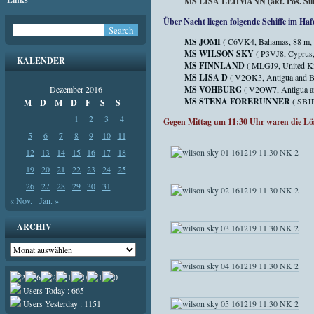
MS LISA LEHMANN (akt. Pos. Silla
Über Nacht liegen folgende Schiffe im Haf
MS JOMI
( C6VK4, Bahamas, 88 m,
MS WILSON SKY
( P3VJ8, Cyprus,
KALENDER
MS FINNLAND
( MLGJ9, United K
MS LISA D
( V2OK3, Antigua and Ba
Dezember 2016
MS VOHBURG
( V2OW7, Antigua a
MS STENA FORERUNNER
( SBJP
M
D
M
D
F
S
S
1
2
3
4
Gegen Mittag um 11:30 Uhr waren die Lö
5
6
7
8
9
10
11
12
13
14
15
16
17
18
19
20
21
22
23
24
25
26
27
28
29
30
31
« Nov.
Jan. »
ARCHIV
Archiv
Users Today : 665
Users Yesterday : 1151