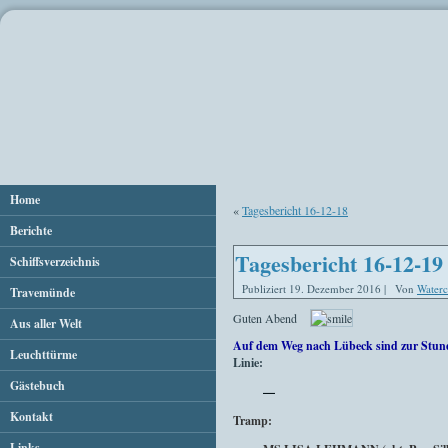
Home
«
Tagesbericht 16-12-18
Berichte
Tagesbericht 16-12-19
Schiffsverzeichnis
Publiziert
19. Dezember 2016
|
Von
Waterc
Travemünde
Guten Abend
Aus aller Welt
Auf dem Weg nach Lübeck sind zur Stun
Leuchttürme
Linie:
Gästebuch
—
Kontakt
Tramp:
Links