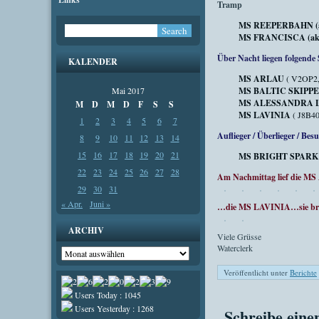
Tramp
MS REEPERBAHN (akt.
MS FRANCISCA (akt. P
Über Nacht liegen folgende 
KALENDER
MS ARLAU
( V2OP2,
Mai 2017
MS BALTIC SKIPP
MS ALESSANDRA
M
D
M
D
F
S
S
MS LAVINIA
( J8B40
1
2
3
4
5
6
7
Auflieger / Überlieger / Bes
8
9
10
11
12
13
14
15
16
17
18
19
20
21
MS BRIGHT SPARK
22
23
24
25
26
27
28
Am Nachmittag lief die M
29
30
31
« Apr.
Juni »
…die MS LAVINIA…sie brac
ARCHIV
Viele Grüsse
Waterclerk
Archiv
Veröffentlicht unter
Berichte
Users Today : 1045
Users Yesterday : 1268
Schreibe ein