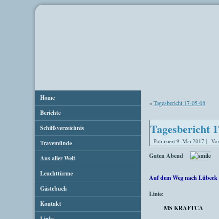
Home
«
Tagesbericht 17-05-08
Berichte
Tagesbericht 1
Schiffsverzeichnis
Publiziert
9. Mai 2017
|
Vo
Travemünde
Guten Abend
Aus aller Welt
Leuchttürme
Auf dem Weg nach Lübeck 
Gästebuch
Linie:
Kontakt
MS KRAFTCA
Links