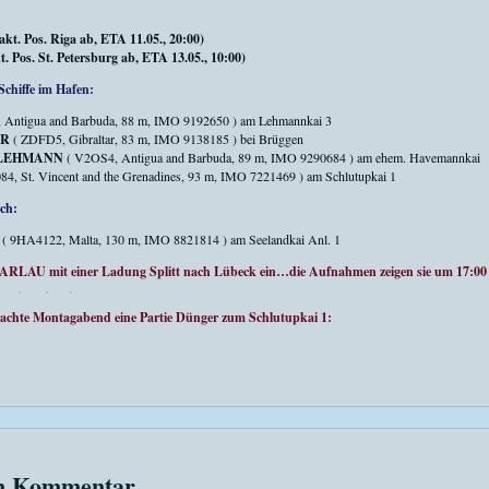
 Pos. Riga ab, ETA 11.05., 20:00)
os. St. Petersburg ab, ETA 13.05., 10:00)
Schiffe im Hafen:
 Antigua and Barbuda, 88 m, IMO 9192650 ) am Lehmannkai 3
ER
( ZDFD5, Gibraltar, 83 m, IMO 9138185 ) bei Brüggen
 LEHMANN
( V2OS4, Antigua and Barbuda, 89 m, IMO 9290684 ) am ehem. Havemannkai
84, St. Vincent and the Grenadines, 93 m, IMO 7221469 ) am Schlutupkai 1
uch:
( 9HA4122, Malta, 130 m, IMO 8821814 ) am Seelandkai Anl. 1
S ARLAU mit einer Ladung Splitt nach Lübeck ein…die Aufnahmen zeigen sie um 17:
hte Montagabend eine Partie Dünger zum Schlutupkai 1:
en Kommentar