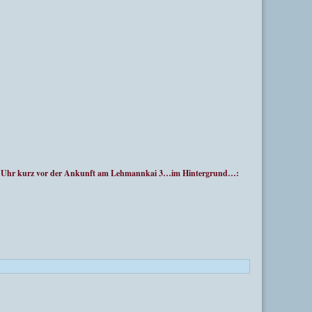
00 Uhr kurz vor der Ankunft am Lehmannkai 3…im Hintergrund…: