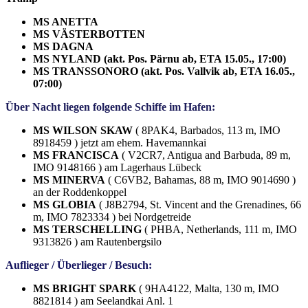
MS ANETTA
MS VÄSTERBOTTEN
MS DAGNA
MS NYLAND (akt. Pos. Pärnu ab, ETA 15.05., 17:00)
MS TRANSSONORO (akt. Pos. Vallvik ab, ETA 16.05.,
07:00)
Über Nacht liegen folgende Schiffe im Hafen:
MS WILSON SKAW
( 8PAK4, Barbados, 113 m, IMO
8918459 ) jetzt am ehem. Havemannkai
MS FRANCISCA
( V2CR7, Antigua and Barbuda, 89 m,
IMO 9148166 ) am Lagerhaus Lübeck
MS MINERVA
( C6VB2, Bahamas, 88 m, IMO 9014690 )
an der Roddenkoppel
MS GLOBIA
( J8B2794, St. Vincent and the Grenadines, 66
m, IMO 7823334 ) bei Nordgetreide
MS TERSCHELLING
( PHBA, Netherlands, 111 m, IMO
9313826 ) am Rautenbergsilo
Auflieger / Überlieger / Besuch:
MS BRIGHT SPARK
( 9HA4122, Malta, 130 m, IMO
8821814 ) am Seelandkai Anl. 1