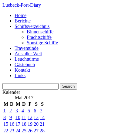
Luebeck-Port-Diary
Home
Berichte
Schiffsverzeichnis
Binnenschiffe
Frachtschiffe
Sonstige Schiffe
Travemünde
Aus aller Welt
Leuchttürme
Gästebuch
Kontakt
Links
Kalender
Mai 2017
M
D
M
D
F
S
S
1
2
3
4
5
6
7
8
9
10
11
12
13
14
15
16
17
18
19
20
21
22
23
24
25
26
27
28