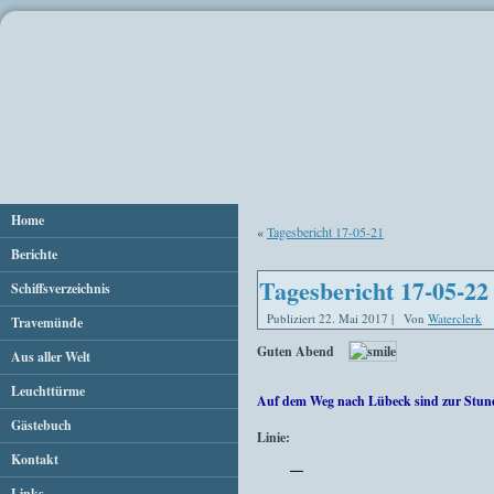
Home
«
Tagesbericht 17-05-21
Berichte
Tagesbericht 17-05-22
Schiffsverzeichnis
Publiziert
22. Mai 2017
|
Von
Waterclerk
Travemünde
Guten Abend
Aus aller Welt
Leuchttürme
Auf dem Weg nach Lübeck sind zur Stun
Gästebuch
Linie:
Kontakt
—
Links