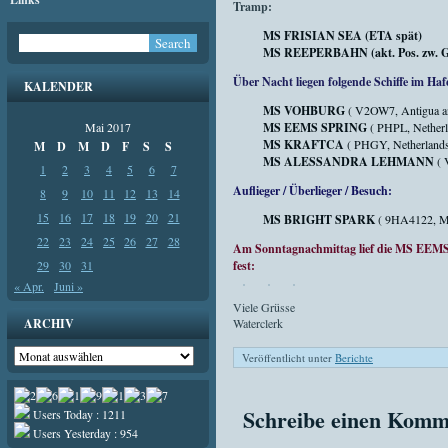
Tramp:
MS FRISIAN SEA (ETA spät)
MS REEPERBAHN (akt. Pos. zw. Got
Über Nacht liegen folgende Schiffe im Haf
KALENDER
MS VOHBURG
( V2OW7, Antigua a
Mai 2017
MS EEMS SPRING
( PHPL, Netherl
MS KRAFTCA
( PHGY, Netherlands
M
D
M
D
F
S
S
MS ALESSANDRA LEHMANN
( 
1
2
3
4
5
6
7
Auflieger / Überlieger / Besuch:
8
9
10
11
12
13
14
15
16
17
18
19
20
21
MS BRIGHT SPARK
( 9HA4122, Ma
22
23
24
25
26
27
28
Am Sonntagnachmittag lief die MS EEMS 
29
30
31
fest:
« Apr.
Juni »
Viele Grüsse
ARCHIV
Waterclerk
Archiv
Veröffentlicht unter
Berichte
Schreibe einen Komm
Users Today : 1211
Users Yesterday : 954