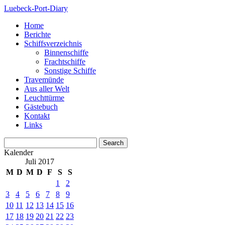
Luebeck-Port-Diary
Home
Berichte
Schiffsverzeichnis
Binnenschiffe
Frachtschiffe
Sonstige Schiffe
Travemünde
Aus aller Welt
Leuchttürme
Gästebuch
Kontakt
Links
Kalender
Juli 2017
M
D
M
D
F
S
S
1
2
3
4
5
6
7
8
9
10
11
12
13
14
15
16
17
18
19
20
21
22
23