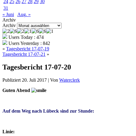
24
25
26
27
28
29
30
31
« Juni
Aug. »
Archiv
Archiv
Users Today : 474
Users Yesterday : 842
«
Tagesbericht 17-07-19
Tagesbericht 17-07-21
»
Tagesbericht 17-07-20
Publiziert
20. Juli 2017
|
Von
Waterclerk
Guten Abend
Auf dem Weg nach Lübeck sind zur Stunde:
Linie: