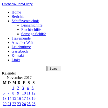
Luebeck-Port-Diary
Home
Berichte
Schiffsverzeichnis
Binnenschiffe
Frachtschiffe
Sonstige Schiffe
Travemünde
Aus aller Welt
Leuchttürme
Gästebuch
Kontakt
Links
Kalender
November 2017
M
D
M
D
F
S
S
1
2
3
4
5
6
7
8
9
10
11
12
13
14
15
16
17
18
19
20
21
22
23
24
25
26