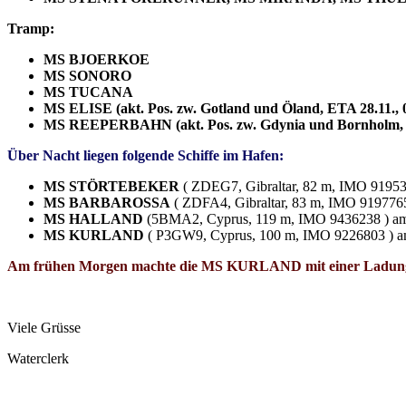
Tramp:
MS BJOERKOE
MS SONORO
MS TUCANA
MS ELISE (akt. Pos. zw. Gotland und Öland, ETA 28.11., 
MS REEPERBAHN (akt. Pos. zw. Gdynia und Bornholm, E
Über Nacht liegen folgende Schiffe im Hafen:
MS STÖRTEBEKER
( ZDEG7, Gibraltar, 82 m, IMO 91953
MS BARBAROSSA
( ZDFA4, Gibraltar, 83 m, IMO 9197765
MS HALLAND
(5BMA2, Cyprus, 119 m, IMO 9436238 ) a
MS KURLAND
( P3GW9, Cyprus, 100 m, IMO 9226803 ) a
Am frühen Morgen machte die MS KURLAND mit einer Ladung R
Viele Grüsse
Waterclerk