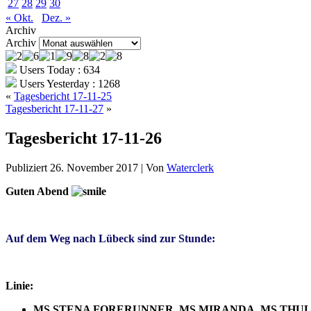
27
28
29
30
« Okt.
Dez. »
Archiv
Archiv
Users Today : 634
Users Yesterday : 1268
«
Tagesbericht 17-11-25
Tagesbericht 17-11-27
»
Tagesbericht 17-11-26
Publiziert
26. November 2017
|
Von
Waterclerk
Guten Abend
Auf dem Weg nach Lübeck sind zur Stunde:
Linie:
MS STENA FORERUNNER, MS MIRANDA, MS THU