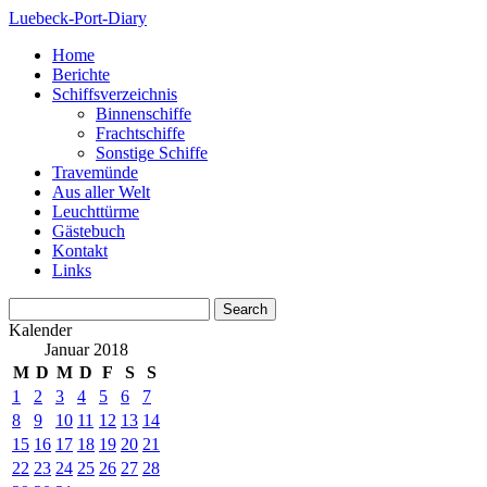
Luebeck-Port-Diary
Home
Berichte
Schiffsverzeichnis
Binnenschiffe
Frachtschiffe
Sonstige Schiffe
Travemünde
Aus aller Welt
Leuchttürme
Gästebuch
Kontakt
Links
Kalender
Januar 2018
M
D
M
D
F
S
S
1
2
3
4
5
6
7
8
9
10
11
12
13
14
15
16
17
18
19
20
21
22
23
24
25
26
27
28