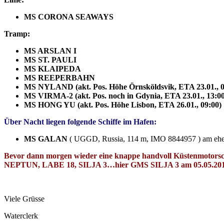
MS CORONA SEAWAYS
Tramp:
MS ARSLAN I
MS ST. PAULI
MS KLAIPEDA
MS REEPERBAHN
MS NYLAND (akt. Pos. Höhe Örnsköldsvik, ETA 23.01., 0
MS VIRMA-2 (akt. Pos. noch in Gdynia, ETA 23.01., 13:00
MS HONG YU (akt. Pos. Höhe Lisbon, ETA 26.01., 09:00)
Über Nacht liegen folgende Schiffe im Hafen:
MS GALAN
( UGGD, Russia, 114 m, IMO 8844957 ) am eh
Bevor dann morgen wieder eine knappe handvoll Küstenmotorsch
NEPTUN, LABE 18, SILJA 3…hier GMS SILJA 3 am 05.05.201
Viele Grüsse
Waterclerk