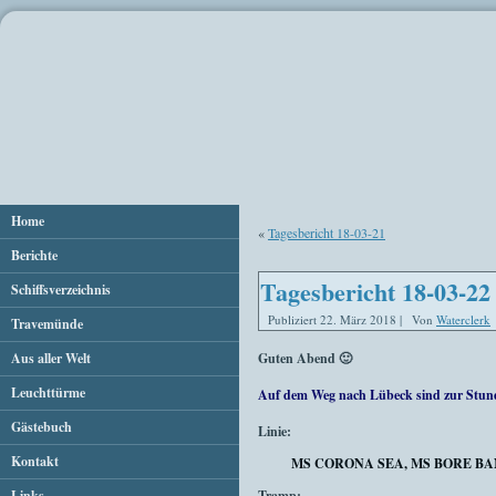
Home
«
Tagesbericht 18-03-21
Berichte
Tagesbericht 18-03-22
Schiffsverzeichnis
Publiziert
22. März 2018
|
Von
Waterclerk
Travemünde
Aus aller Welt
Guten Abend 🙂
Leuchttürme
Auf dem Weg nach Lübeck sind zur Stun
Gästebuch
Linie:
Kontakt
MS CORONA SEA, MS BORE BA
Links
Tramp: