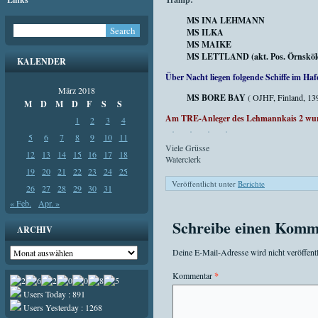
MS INA LEHMANN
MS ILKA
MS MAIKE
MS LETTLAND (akt. Pos. Örnskölds
KALENDER
Über Nacht liegen folgende Schiffe im Haf
März 2018
MS BORE BAY
( OJHF, Finland, 13
M
D
M
D
F
S
S
Am TRE-Anleger des Lehmannkais 2 wurd
1
2
3
4
5
6
7
8
9
10
11
Viele Grüsse
12
13
14
15
16
17
18
Waterclerk
19
20
21
22
23
24
25
Veröffentlicht unter
Berichte
26
27
28
29
30
31
« Feb.
Apr. »
Schreibe einen Komm
ARCHIV
Archiv
Deine E-Mail-Adresse wird nicht veröffentl
Kommentar
*
Users Today : 891
Users Yesterday : 1268