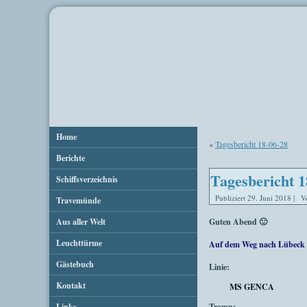
Home
«
Tagesbericht 18-06-28
Berichte
Tagesbericht 1
Schiffsverzeichnis
Publiziert
29. Juni 2018
|
V
Travemünde
Aus aller Welt
Guten Abend 🙂
Leuchttürme
Auf dem Weg nach Lübeck 
Gästebuch
Linie:
Kontakt
MS GENCA
Links
Tramp: