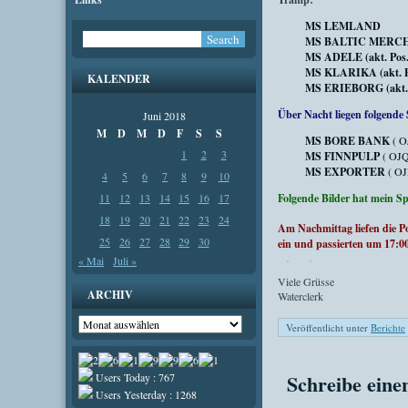
MS LEMLAND
MS BALTIC MERCHANT 
MS ADELE (akt. Pos. 
MS KLARIKA (akt. Pos
KALENDER
MS ERIEBORG (akt. Po
Über Nacht liegen folgende 
Juni 2018
M
D
M
D
F
S
S
MS BORE BANK
( O
1
2
3
MS FINNPULP
( OJQ
MS EXPORTER
( OJ
4
5
6
7
8
9
10
11
12
13
14
15
16
17
Folgende Bilder hat mein 
18
19
20
21
22
23
24
Am Nachmittag liefen die
25
26
27
28
29
30
ein und passierten um 17:0
« Mai
Juli »
Viele Grüsse
ARCHIV
Waterclerk
Archiv
Veröffentlicht unter
Berichte
Schreibe ein
Users Today : 767
Users Yesterday : 1268