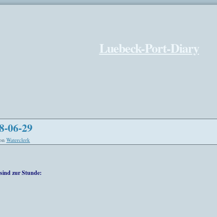
Luebeck-Port-Diary
8-06-29
on
Waterclerk
sind zur Stunde: