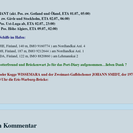
(akt. Pos. zw. Gotland und Öland, ETA 01.07., 05:00)
zw. Gävle und Stockholm, ETA 02.07., 06:00)
. Ust-Luga ab, ETA 02.07., 23:00)
s. Höhe Algiers, ETA 09.07., 02:00)
Schiffe im Hafen:
JIE, Finland, 140 m, IMO 9160774 ) am Nordlandkai Anl. 4
H, Finland, 187 m, IMO 9212644 ) am Nordlandkai Anl. 1
DA, Finland, 122 m, IMO 8820860 ) am Lehmannkai 2
Spotterfreund und Brückenwart Jo für das Port-Diary aufgenommen…lieben Dank ?
 Poeler Kogge WISSEMARA und der Zweimast-Gaffelschoner JOHANN SMIDT, der 1974 f
0 Uhr die Eric-Warburg-Brücke:
en Kommentar