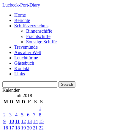
Luebeck-Port-Diary
Home
Berichte
Schiffsverzeichnis
Binnenschiffe
Frachtschiffe
Sonstige Schiffe
Travemünde
Aus aller Welt
Leuchttürme
Gästebuch
Kontakt
Links
Kalender
Juli 2018
M
D
M
D
F
S
S
1
2
3
4
5
6
7
8
9
10
11
12
13
14
15
16
17
18
19
20
21
22