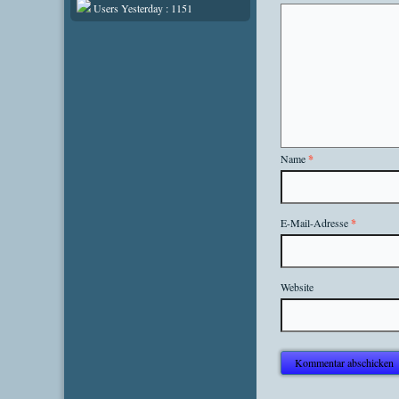
Users Yesterday : 1151
Name
*
E-Mail-Adresse
*
Website