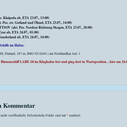
 Klaipeda ab, ETA 23.07., 13:00)
os. zw. Gotland und Öland, ETA 23.07., 14:00)
 (akt. Pos. Nordsee Richtung Skagen, ETA 23.07., 20:00)
yne ab, ETA 24.07., 01:00)
underland ab, ETA 24.07., 14:00)
Schiffe im Hafen:
H, Finland, 187 m, IMO 9212644 ) am Nordlandkai Anl. 1
Binnenschiff LABE-18 im Klughafen fest und ging dort in Warteposition…hier am 24.
en Kommentar
icht veröffentlicht.
Erforderliche Felder sind mit
*
markiert