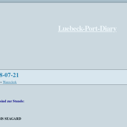
Luebeck-Port-Diary
8-07-21
on
Waterclerk
sind zur Stunde:
MS SEAGARD