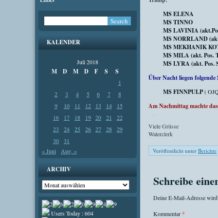
MS ELENA
MS TINNO
MS LAVINIA (akt.Pos.
MS NORRLAND (akt. P
KALENDER
MS MEKHANIK KOTTSOV
MS MILA (akt. Pos. T
Juli 2018
MS LYRA (akt. Pos. S
M
D
M
D
F
S
S
Über Nacht liegen folgende 
1
MS FINNPULP
( OJQ
2
3
4
5
6
7
8
9
10
11
12
13
14
15
Am Nachmittag machte das 
16
17
18
19
20
21
22
Viele Grüsse
23
24
25
26
27
28
29
Waterclerk
30
31
« Juni
Aug. »
Veröffentlicht unter
Berichte
ARCHIV
Schreibe ein
Archiv
Deine E-Mail-Adresse wird n
Users Today : 604
Kommentar
*