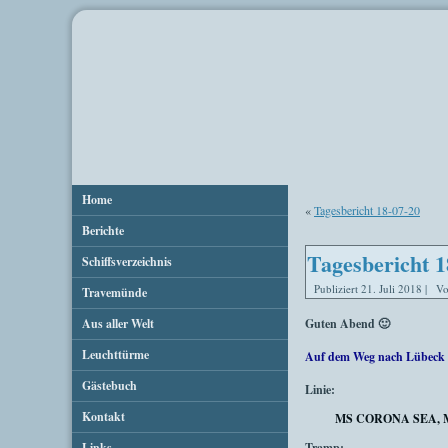
Home
«
Tagesbericht 18-07-20
Berichte
Tagesbericht 1
Schiffsverzeichnis
Publiziert
21. Juli 2018
|
V
Travemünde
Aus aller Welt
Guten Abend 🙂
Leuchttürme
Auf dem Weg nach Lübeck 
Gästebuch
Linie:
Kontakt
MS CORONA SEA, 
Links
Tramp: