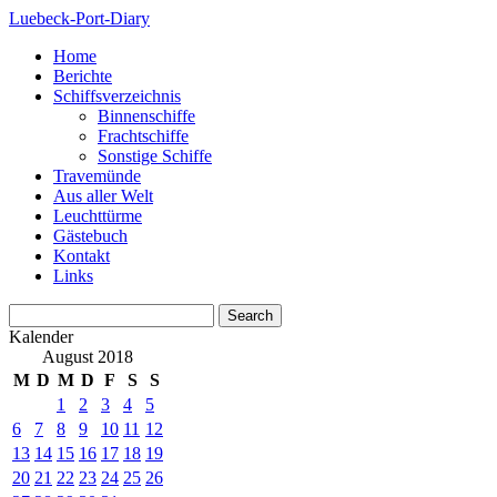
Luebeck-Port-Diary
Home
Berichte
Schiffsverzeichnis
Binnenschiffe
Frachtschiffe
Sonstige Schiffe
Travemünde
Aus aller Welt
Leuchttürme
Gästebuch
Kontakt
Links
Kalender
August 2018
M
D
M
D
F
S
S
1
2
3
4
5
6
7
8
9
10
11
12
13
14
15
16
17
18
19
20
21
22
23
24
25
26