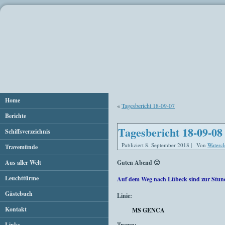
Home
«
Tagesbericht 18-09-07
Berichte
Tagesbericht 18-09-08
Schiffsverzeichnis
Publiziert
8. September 2018
|
Von
Watercl
Travemünde
Aus aller Welt
Guten Abend 🙂
Leuchttürme
Auf dem Weg nach Lübeck sind zur Stun
Gästebuch
Linie:
Kontakt
MS GENCA
Links
Tramp: