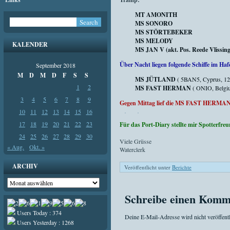
MT AMONITH
MS SONORO
MS STÖRTEBEKER
MS MELODY
KALENDER
MS JAN V (akt. Pos. Reede Vlissing
Über Nacht liegen folgende Schiffe im Haf
September 2018
M
D
M
D
F
S
S
MS JÜTLAND
( 5BAN5, Cyprus, 12
1
2
MS FAST HERMAN
( ONIO, Belgiu
3
4
5
6
7
8
9
Gegen Mittag lief die MS FAST HERMAN 
10
11
12
13
14
15
16
17
18
19
20
21
22
23
Für das Port-Diary stellte mir Spotterf
24
25
26
27
28
29
30
Viele Grüsse
« Aug.
Okt. »
Waterclerk
ARCHIV
Veröffentlicht unter
Berichte
Archiv
Schreibe einen Komm
Users Today : 374
Deine E-Mail-Adresse wird nicht veröffentl
Users Yesterday : 1268