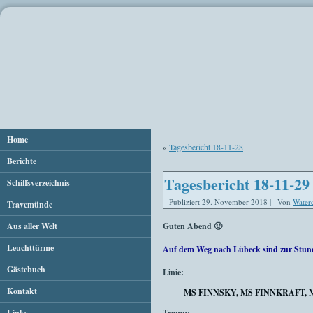
Home
«
Tagesbericht 18-11-28
Berichte
Tagesbericht 18-11-29
Schiffsverzeichnis
Publiziert
29. November 2018
|
Von
Water
Travemünde
Aus aller Welt
Guten Abend 🙂
Leuchttürme
Auf dem Weg nach Lübeck sind zur Stun
Gästebuch
Linie:
Kontakt
MS FINNSKY, MS FINNKRAFT, 
Links
Tramp: