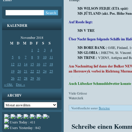
MS WILSON FEDJE (ETA spät)
MS JÜTLAND (akt. Pos. Höhe Sunds
Auf Reede liegt:
KALENDER
MS V TRE
November 2018
Über Nacht liegen folgende Schiffe im Haf
M
D
M
D
F
S
S
MS BORE BANK
( OJIE, Finland, 
1
2
3
4
MS GLOBIA
(
J8B2794
, St. Vincen
5
6
7
8
9
10
11
MS TRINE
( V2EN5, Antigua and Ba
12
13
14
15
16
17
18
Am Nachmittag lief dann der Bulker NEW
19
20
21
22
23
24
25
an Herrenwyk vorbei in Richtung Murma
26
27
28
29
30
Auch Lübecker Schmuddelwetter konnte m
« Okt.
Dez. »
Viele Grüsse
ARCHIV
Waterclerk
Archiv
Veröffentlicht unter
Berichte
Users Today : 411
Schreibe einen Komm
Users Yesterday : 842