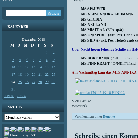
MS SPAUWER
MS ALESSANDRA LEHMANN
MS GLOBIA
MS NEULAND
KALENDER
MS MISTRAL (ETA spät)
MS UNISPIRIT (akt. Pos. Höhe Vlie
Dezember 2018
MS SILVA (akt. Pos. Höhe Sundsvall
M
D
M
D
F
S
S
Über Nacht liegen folgende Schiffe im Haf
1
2
MS BORE BANK
( OJIE, Finland, 
3
4
5
6
7
8
9
MS FINNKRAFT
( OJNK, Finland,
10
11
12
13
14
15
16
Am Nachmittag kam das MTS ANNIKA di
17
18
19
20
21
22
23
24
25
26
27
28
29
30
31
« Nov.
Jan. »
Viele Grüsse
Waterclerk
ARCHIV
Archiv
Veröffentlicht unter
Berichte
Schreibe einen Komm
Users Today : 731