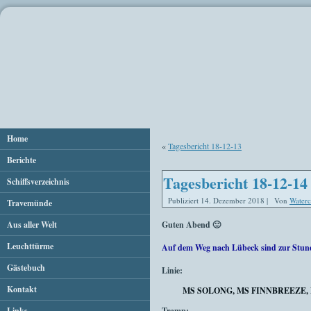
Home
«
Tagesbericht 18-12-13
Berichte
Tagesbericht 18-12-14
Schiffsverzeichnis
Publiziert
14. Dezember 2018
|
Von
Waterc
Travemünde
Aus aller Welt
Guten Abend 🙂
Leuchttürme
Auf dem Weg nach Lübeck sind zur Stun
Gästebuch
Linie:
Kontakt
MS SOLONG, MS FINNBREEZE,
Links
Tramp: