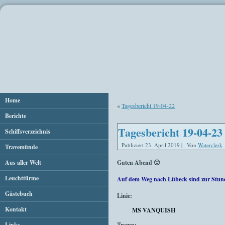
Home
«
Tagesbericht 19-04-22
Berichte
Tagesbericht 19-04-23
Schiffsverzeichnis
Publiziert
23. April 2019
|
Von
Waterclerk
Travemünde
Aus aller Welt
Guten Abend 🙂
Leuchttürme
Auf dem Weg nach Lübeck sind zur Stun
Gästebuch
Linie:
Kontakt
MS VANQUISH
Links
Tramp: