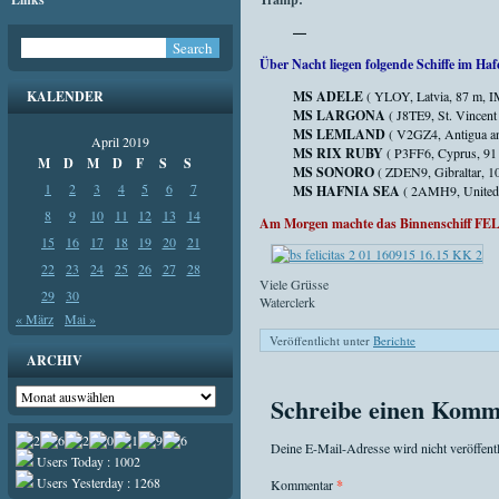
—
Über Nacht liegen folgende Schiffe im Haf
KALENDER
MS ADELE
( YLOY, Latvia, 87 m, 
MS LARGONA
( J8TE9, St. Vincent
MS LEMLAND
( V2GZ4, Antigua a
April 2019
MS RIX RUBY
( P3FF6, Cyprus, 91
M
D
M
D
F
S
S
MS SONORO
( ZDEN9, Gibraltar, 
1
2
3
4
5
6
7
MS HAFNIA SEA
( 2AMH9, United 
8
9
10
11
12
13
14
Am Morgen machte das Binnenschiff FEL
15
16
17
18
19
20
21
22
23
24
25
26
27
28
Viele Grüsse
29
30
Waterclerk
« März
Mai »
Veröffentlicht unter
Berichte
ARCHIV
Archiv
Schreibe einen Komm
Deine E-Mail-Adresse wird nicht veröffentl
Users Today : 1002
Users Yesterday : 1268
Kommentar
*