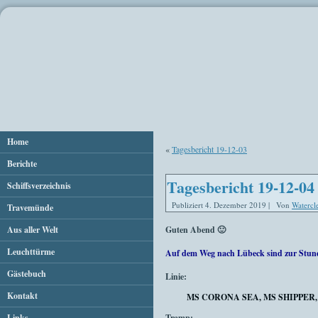
Home
«
Tagesbericht 19-12-03
Berichte
Tagesbericht 19-12-04
Schiffsverzeichnis
Publiziert
4. Dezember 2019
|
Von
Watercl
Travemünde
Aus aller Welt
Guten Abend 🙂
Leuchttürme
Auf dem Weg nach Lübeck sind zur Stun
Gästebuch
Linie:
Kontakt
MS CORONA SEA, MS SHIPPER
Links
Tramp: