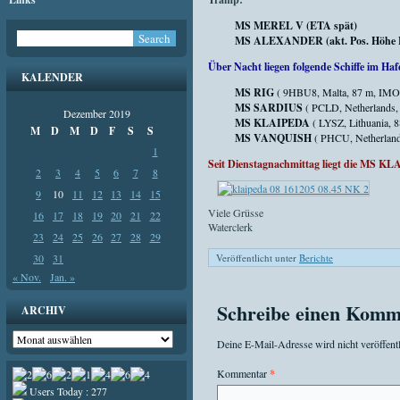
MS MEREL V (ETA spät)
MS ALEXANDER (akt. Pos. Höhe Ba
Über Nacht liegen folgende Schiffe im Haf
KALENDER
MS RIG
( 9HBU8, Malta, 87 m, IMO
MS SARDIUS
( PCLD, Netherlands,
Dezember 2019
MS KLAIPEDA
( LYSZ, Lithuania, 8
M
D
M
D
F
S
S
MS VANQUISH
( PHCU, Netherlan
1
Seit Dienstagnachmittag liegt die MS K
2
3
4
5
6
7
8
9
10
11
12
13
14
15
Viele Grüsse
16
17
18
19
20
21
22
Waterclerk
23
24
25
26
27
28
29
30
31
Veröffentlicht unter
Berichte
« Nov.
Jan. »
Schreibe einen Komm
ARCHIV
Archiv
Deine E-Mail-Adresse wird nicht veröffentl
Kommentar
*
Users Today : 277