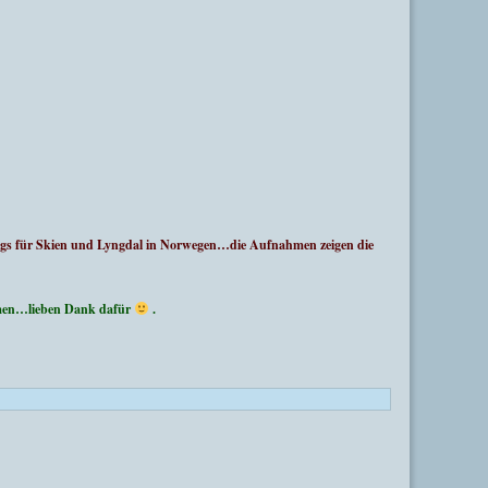
gs für Skien und Lyngdal in Norwegen…die Aufnahmen zeigen die
ahmen…lieben Dank dafür
.