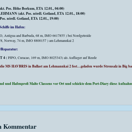
 Pos. Höhe Borkum, ETA 12.01., 04:00)
ANN (akt. Pos. nördl. Gotland, ETA 12.01., 18:00)
. nördl. Gotland, ETA 12.01., 19:00)
Schiffe im Hafen:
, Antigua and Barbuda, 68 m, IMO 6617855 ) bei Nordgetreide
8, Norway, 74 m, IMO 8800157 ) am Lehmannkai 2
r/Reparatur:
T 4
( PJPO, Curacao, 169 m, IMO 8025343) als Auflieger auf Reede
ie MS HAVBRIS in Ballast am Lehmannkai 2 fest…geladen wurde Streusalz in Big ba
und und Hafenprofi Malte Classens vor Ort und schickte dem Port-Diary diese Aufn
en Kommentar