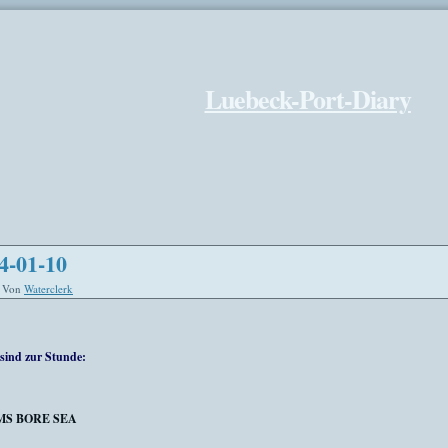
Luebeck-Port-Diary
4-01-10
Von
Waterclerk
sind zur Stunde:
MS BORE SEA