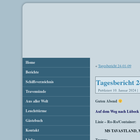
Home
«
Tagesbericht 24-01-09
Berichte
Tagesbericht 2
Schiffsverzeichnis
Publiziert
10. Januar 2024
|
Travemünde
Aus aller Welt
Guten Abend
Leuchttürme
Auf dem Weg nach Lübeck 
Gästebuch
Linie – Ro-Ro/Container:
Kontakt
MS TAVASTLAND, 
Links
Tramp: