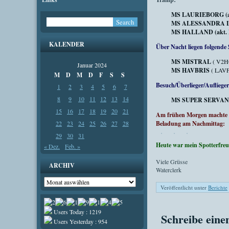
MS LAURIEBORG (akt.
MS ALESSANDRA LEHM
MS HALLAND (akt. Pos
KALENDER
Über Nacht liegen folgende 
MS MISTRAL
( V2HO
Januar 2024
MS HAVBRIS
( LAVF
M
D
M
D
F
S
S
Besuch/Überlieger/Aufliege
1
2
3
4
5
6
7
8
9
10
11
12
13
14
MS SUPER SERVAN
15
16
17
18
19
20
21
Am frühen Morgen machte d
22
23
24
25
26
27
28
Beladung am Nachmittag:
29
30
31
H
eute war mein Spotterfre
« Dez.
Feb. »
Viele Grüsse
ARCHIV
Waterclerk
Archiv
Veröffentlicht unter
Berichte
Users Today : 1219
Schreibe ein
Users Yesterday : 954