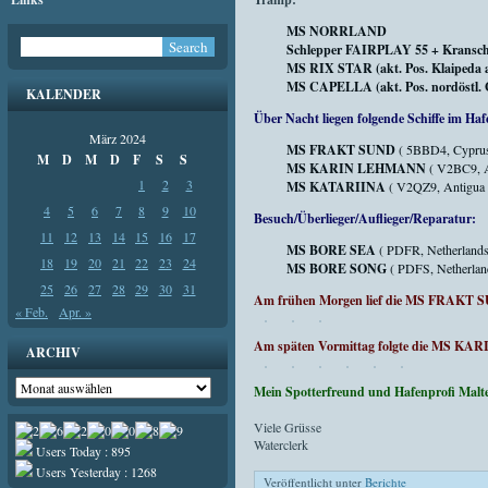
MS NORRLAND
Schlepper FAIRPLAY 55 + Kransc
MS RIX STAR (akt. Pos. Klaipeda a
MS CAPELLA (akt. Pos. nordöstl. G
KALENDER
Über Nacht liegen folgende Schiffe im Haf
März 2024
MS FRAKT SUND
( 5BBD4, Cyprus
M
D
M
D
F
S
S
MS KARIN LEHMANN
( V2BC9, A
1
2
3
MS KATARIINA
( V2QZ9, Antigua 
4
5
6
7
8
9
10
Besuch/Überlieger/Auflieger/Reparatur:
11
12
13
14
15
16
17
MS BORE SEA
( PDFR, Netherlands
18
19
20
21
22
23
24
MS BORE SONG
( PDFS, Netherla
25
26
27
28
29
30
31
Am frühen Morgen lief die MS FRAKT SU
« Feb.
Apr. »
Am späten Vormittag folgte die MS KAR
ARCHIV
Archiv
Mein Spotterfreund und Hafenprofi Malt
Viele Grüsse
Waterclerk
Users Today : 895
Users Yesterday : 1268
Veröffentlicht unter
Berichte