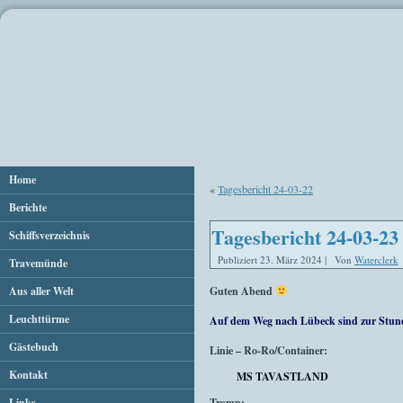
Home
«
Tagesbericht 24-03-22
Berichte
Tagesbericht 24-03-23
Schiffsverzeichnis
Publiziert
23. März 2024
|
Von
Waterclerk
Travemünde
Aus aller Welt
Guten Abend
Leuchttürme
Auf dem Weg nach Lübeck sind zur Stun
Gästebuch
Linie – Ro-Ro/Container:
Kontakt
MS TAVASTLAND
Links
Tramp: