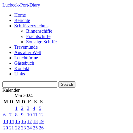
Luebeck-Port-Diary
Home
Berichte
Schiffsverzeichnis
Binnenschiffe
Frachtschiffe
Sonstige Schiffe
Travemünde
Aus aller Welt
Leuchttürme
Gästebuch
Kontakt
Links
Kalender
Mai 2024
M
D
M
D
F
S
S
1
2
3
4
5
6
7
8
9
10
11
12
13
14
15
16
17
18
19
20
21
22
23
24
25
26