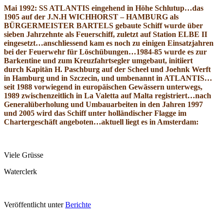
Mai 1992:
SS ATLANTIS eingehend in Höhe Schlutup…
das
1905 auf der
J.N.H WICHHORST – HAMBURG als
BÜRGERMEISTER BARTELS
gebaute Schiff wurde über
sieben Jahrzehnte als Feuerschiff, zuletzt auf Station ELBE II
eingesetzt…anschliessend kam es noch zu einigen Einsatzjahren
bei der Feuerwehr für Löschübungen…1984-85 wurde es zur
Barkentine und zum Kreuzfahrtsegler umgebaut, initiiert
durch Kapitän H. Paschburg auf der Scheel und Joehnk Werft
in Hamburg und in Szczecin, und umbenannt in ATLANTIS…
seit 1988 vorwiegend in europäischen Gewässern unterwegs,
1989 zwischenzeitlich in La Valetta auf Malta registriert…nach
Generalüberholung und Umbauarbeiten in den Jahren 1997
und 2005 wird das Schiff unter holländischer Flagge im
Chartergeschäft angeboten…aktuell liegt es in Amsterdam:
Viele Grüsse
Waterclerk
Veröffentlicht unter
Berichte