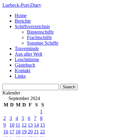
Luebeck-Port-Diary
Home
Berichte
Schiffsverzeichnis
Binnenschiffe
Frachtschiffe
Sonstige Schiffe
Travemünde
Aus aller Welt
Leuchttürme
Gästebuch
Kontakt
Links
Kalender
September 2024
M
D
M
D
F
S
S
1
2
3
4
5
6
7
8
9
10
11
12
13
14
15
16
17
18
19
20
21
22