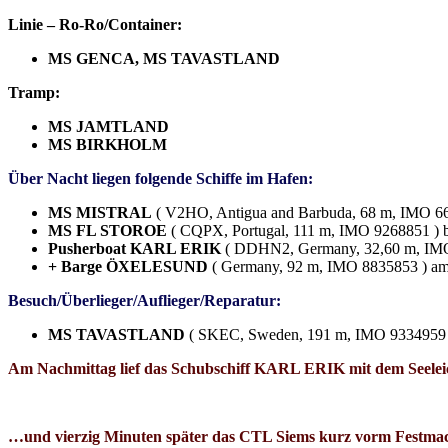
Linie – Ro-Ro/Container:
MS GENCA, MS TAVASTLAND
Tramp:
MS JAMTLAND
MS BIRKHOLM
Über Nacht liegen folgende Schiffe im Hafen:
MS MISTRAL
( V2HO, Antigua and Barbuda, 68 m, IMO 661
MS FL STOROE
( CQPX, Portugal, 111 m, IMO 9268851 ) 
Pusherboat KARL ERIK
( DDHN2, Germany, 32,60 m, IM
+ Barge ÖXELESUND
( Germany, 92 m, IMO 8835853 ) a
Besuch/Überlieger/Auflieger/Reparatur:
MS TAVASTLAND
( SKEC, Sweden, 191 m, IMO 9334959 )
Am Nachmittag lief das Schubschiff KARL ERIK mit dem Seel
…und vierzig Minuten später das CTL Siems kurz vorm Festm