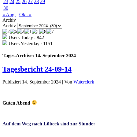
23
24
25
26
27
28
29
30
« Aug.
Okt. »
Archiv
Archiv
Users Today : 842
Users Yesterday : 1151
Tages-Archive:
14. September 2024
Tagesbericht 24-09-14
Publiziert
14. September 2024
|
Von
Waterclerk
Guten Abend
Auf dem Weg nach Lübeck sind zur Stunde: