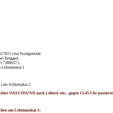
7855 ) bei Nordgetreide
bei Brüggen
O 7388657 )
m Lehmannkai 1
 am Schlutupkai 2
eichter OXELÖSUND nach Lübeck ein…gegen 15:45 Uhr passierte
achen am Lehmannkai 1: