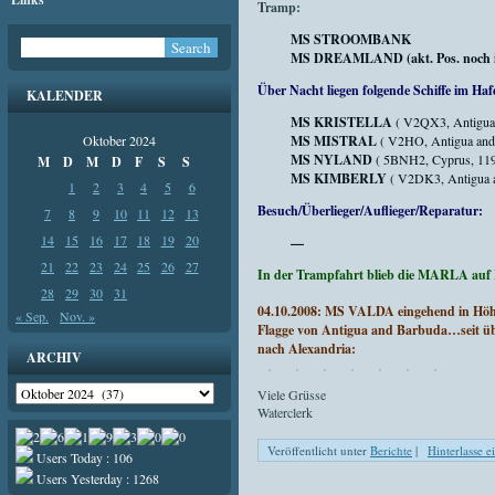
Tramp:
MS STROOMBANK
MS DREAMLAND (akt. Pos. noch in 
Über Nacht liegen folgende Schiffe im Haf
KALENDER
MS KRISTELLA
( V2QX3, Antigua 
Oktober 2024
MS MISTRAL
( V2HO, Antigua and 
MS NYLAND
( 5BNH2, Cyprus, 119
M
D
M
D
F
S
S
MS KIMBERLY
( V2DK3, Antigua a
1
2
3
4
5
6
Besuch/Überlieger/Auflieger/Reparatur:
7
8
9
10
11
12
13
14
15
16
17
18
19
20
—
21
22
23
24
25
26
27
In der Trampfahrt blieb die MARLA auf Re
28
29
30
31
04.10.2008:
MS VALDA eingehend in Hö
« Sep.
Nov. »
Flagge von Antigua and Barbuda…seit übe
nach Alexandria:
ARCHIV
Archiv
Viele Grüsse
Waterclerk
Veröffentlicht unter
Berichte
|
Hinterlasse 
Users Today : 106
Users Yesterday : 1268