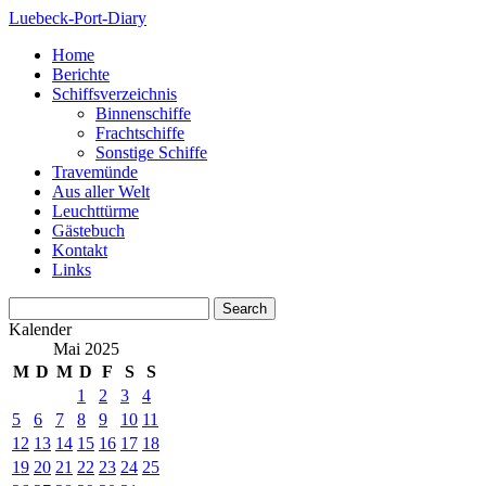
Luebeck-Port-Diary
Home
Berichte
Schiffsverzeichnis
Binnenschiffe
Frachtschiffe
Sonstige Schiffe
Travemünde
Aus aller Welt
Leuchttürme
Gästebuch
Kontakt
Links
Kalender
Mai 2025
M
D
M
D
F
S
S
1
2
3
4
5
6
7
8
9
10
11
12
13
14
15
16
17
18
19
20
21
22
23
24
25